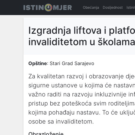
Obećanja
Dosljednost
Istin
Izgradnja liftova i plat
invaliditetom u školam
Opštine
: Stari Grad Sarajevo
Za kvalitetan razvoj i obrazovanje dje
sigurne ustanove u kojima će nastavn
važno raditi na razvoju inkluzivnije i
pristup bez poteškoća svim roditelji
kojima pohađaju nastavu. To će uključi
osobe sa invaliditetom.
Obrazloženje