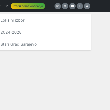
z
TV
Predizborna obećanja
Lokalni izbori
2024-2028
Stari Grad Sarajevo