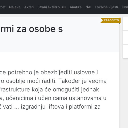
itost
Najave
Akteri
Strani akteri o BiH
Analize
NAI
Lokalne vijesti
Kvi
ZAPOČETO
formi za osobe s
a
ce potrebno je obezbijediti uslovne i
o osoblje moći raditi. Također je veoma
nfrastrukture koja će omogućiti jednak
ma, učenicima i učenicama ustanovama u
vati … izgradnju liftova i platformi za