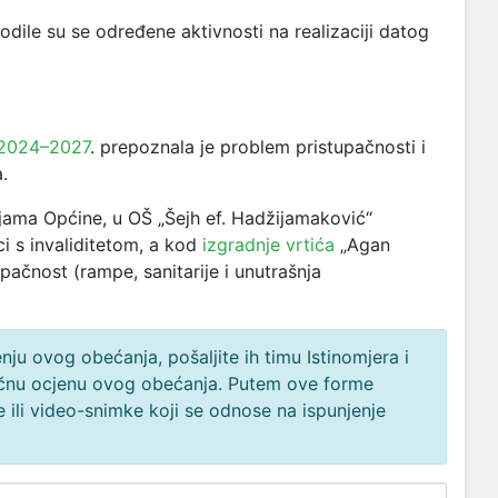
le su se određene aktivnosti na realizaciji datog
o 2024–2027
. prepoznala je problem pristupačnosti i
a.
ama Općine, u OŠ „Šejh ef. Hadžijamaković“
ci s invaliditetom, a kod
izgradnje vrtića
„Agan
pačnost (rampe, sanitarije i unutrašnja
ju ovog obećanja, pošaljite ih timu Istinomjera i
načnu ocjenu ovog obećanja. Putem ove forme
 ili video-snimke koji se odnose na ispunjenje