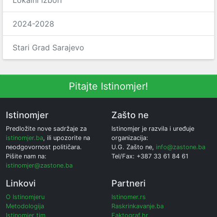
Lokalni izbori
2024-2028
Stari Grad Sarajevo
Pitajte Istinomjer!
Istinomjer
Zašto ne
Predložite nove sadržaje za
Istinomjer je razvila i uređuje
istinomjer.ba
, ili upozorite na
organizacija:
neodgovornost političara.
U.G. Zašto ne,
info@zastone.ba
Pišite nam na:
Tel/Fax: +387 33 61 84 61
istinomjer@zastone.ba
Linkovi
Partneri
O Istinomjeru
Istinomer.rs
Metodologija
Raskrinkavanje.ba
Istinomjer tim
Faktograf.hr