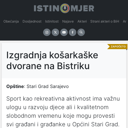
Obećanja
Dosljednost
Istinitost
Najave
Akteri
Strani akteri o BiH
An
ZAPOČETO
Izgradnja košarkaške
dvorane na Bistriku
Opštine
: Stari Grad Sarajevo
Sport kao rekreativna aktivnost ima važnu
ulogu u razvoju djece ali i kvalitetnom
slobodnom vremenu koje mogu provesti
svi građani i građanke u Općini Stari Grad.