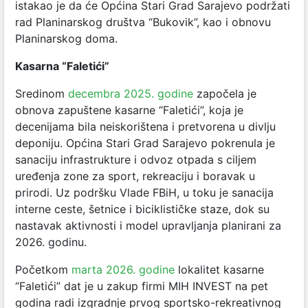
istakao je da će Općina Stari Grad Sarajevo podržati
rad Planinarskog društva “Bukovik”, kao i obnovu
Planinarskog doma.
Kasarna “Faletići”
Sredinom
decembra 2025. godine
započela je
obnova zapuštene kasarne “Faletići”, koja je
decenijama bila neiskorištena i pretvorena u divlju
deponiju. Općina Stari Grad Sarajevo pokrenula je
sanaciju infrastrukture i odvoz otpada s ciljem
uređenja zone za sport, rekreaciju i boravak u
prirodi. Uz podršku Vlade FBiH, u toku je sanacija
interne ceste, šetnice i biciklističke staze, dok su
nastavak aktivnosti i model upravljanja planirani za
2026. godinu.
Početkom
marta 2026. godine
lokalitet kasarne
“Faletići” dat je u zakup firmi MIH INVEST na pet
godina radi izgradnje prvog sportsko-rekreativnog