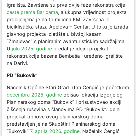
igrališta. Završene su prve dvije faze rekonstrukcije
ceste prema Baricama
, a ukupna vrijednost projekta
procijenjena je na tri miliona KM. Završena je
biciklistička staza Apelova – Centar. U toku je izrada
glavnog projekta izletišta u bivšoj kasarni
“Zmajevac” s planiranim avanturističkim sadržajima.
U
julu 2025. godine
predat je idejni projekat
rekonstrukcije bazena Bembaša i uređeno igralište
na Darivi.
PD “Bukovik”
Načelnik Općine Stari Grad Irfan Čengić je početkom
decembra 2025. godine
obišao lokaciju izgorjelog
Planinarskog doma “Bukovik” i prisustvovao akciji
čišćenja ruševina s članovima PD “Bukovik”. Idejni
projekat obnove ovog planinarskog doma
predstavljen je na Skupštini Planinarskog doma
“Bukovik”
7. aprila 2026. godine.
Načelnik Čengić