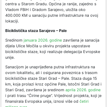
centra u Starom Gradu. Općina je ranije, zajedno s
Vladom FBiH i Gradom Sarajevo, uložila oko
400.000 KM u sanaciju putne infrastrukture na ovoj
lokaciji.
Biciklistička staza Sarajevo
– Pale
Sredinom
januara 2026. godine
završena je sanacija
dijela Ulice Močila u okviru projekta uspostave
biciklističke staze, koji realizuje delegacija Evropske
unije.
Sanacijom je unaprijeđena putna infrastruktura na
ovom lokalitetu, ali i osigurana poveznica s trasom
biciklističke staze Stari Grad
– Pale.
Staza duga 15
km, koja prolazi kroz općine Pale, Istočni Stari Grad i
Stari Grad, završena je sredinom
aprila 2026. godine
i prati trasu “Ćirine pruge”. Vrijednost projekta, koji je
finansirala Evropska unija, iznosi više od
četiri