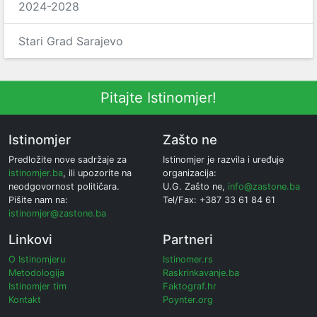
2024-2028
Stari Grad Sarajevo
Pitajte Istinomjer!
Istinomjer
Zašto ne
Predložite nove sadržaje za
Istinomjer je razvila i uređuje
istinomjer.ba
, ili upozorite na
organizacija:
neodgovornost političara.
U.G. Zašto ne,
info@zastone.ba
Pišite nam na:
Tel/Fax: +387 33 61 84 61
istinomjer@zastone.ba
Linkovi
Partneri
O Istinomjeru
Istinomer.rs
Metodologija
Raskrinkavanje.ba
Istinomjer tim
Faktograf.hr
Kontakt
Poynter.org