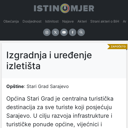
Obećanja
Dosljednost
Istinitost
Najave
Akteri
Strani akteri o BiH
An
ZAPOČETO
Izgradnja i uređenje
izletišta
Opštine
: Stari Grad Sarajevo
Općina Stari Grad je centralna turistička
destinacija za sve turiste koji posjećuju
Sarajevo. U cilju razvoja infrastrukture i
turističke ponude općine, vijećnici i