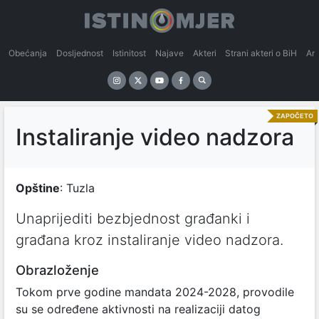
Obećanja
Dosljednost
Istinitost
Najave
Akteri
Strani akteri o BiH
An
ZAPOČETO
Instaliranje video nadzora
Opštine
: Tuzla
Unaprijediti bezbjednost građanki i
građana kroz instaliranje video nadzora.
Obrazloženje
Tokom prve godine mandata 2024-2028, provodile
su se određene aktivnosti na realizaciji datog