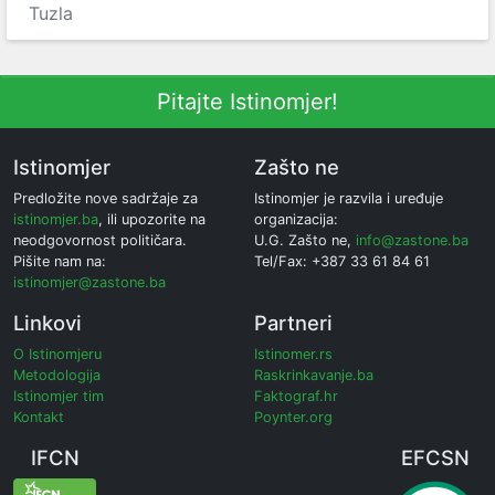
Tuzla
Pitajte Istinomjer!
Istinomjer
Zašto ne
Predložite nove sadržaje za
Istinomjer je razvila i uređuje
istinomjer.ba
, ili upozorite na
organizacija:
neodgovornost političara.
U.G. Zašto ne,
info@zastone.ba
Pišite nam na:
Tel/Fax: +387 33 61 84 61
istinomjer@zastone.ba
Linkovi
Partneri
O Istinomjeru
Istinomer.rs
Metodologija
Raskrinkavanje.ba
Istinomjer tim
Faktograf.hr
Kontakt
Poynter.org
IFCN
EFCSN