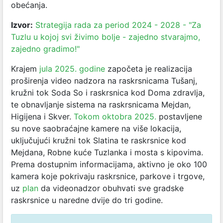
obećanja.
Izvor:
Strategija rada za period 2024 - 2028 - "Za
Tuzlu u kojoj svi živimo bolje - zajedno stvarajmo,
zajedno gradimo!"
Krajem
jula 2025. godine
započeta je realizacija
proširenja video nadzora na raskrsnicama Tušanj,
kružni tok Soda So i raskrsnica kod Doma zdravlja,
te obnavljanje sistema na raskrsnicama Mejdan,
Higijena i Skver.
Tokom oktobra 2025.
postavljene
su nove saobraćajne kamere na više lokacija,
uključujući kružni tok Slatina te raskrsnice kod
Mejdana, Robne kuće Tuzlanka i mosta s kipovima.
Prema dostupnim informacijama, aktivno je oko 100
kamera koje pokrivaju raskrsnice, parkove i trgove,
uz
plan
da videonadzor obuhvati sve gradske
raskrsnice u naredne dvije do tri godine.