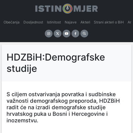
Obećanja
Dosljednost
Istinitost
Najave
Akteri
Strani akteri o BiH
An
HDZBiH:Demografske
studije
S ciljem ostvarivanja povratka i sudbinske
važnosti demografskog preporoda, HDZBiH
radit će na izradi demografske studije
hrvatskog puka u Bosni i Hercegovine i
inozemstvu.