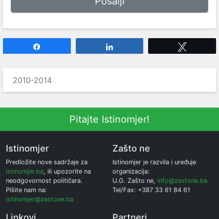
Share
Share
Tweet
2010-2014
Pitajte Istinomjer!
Istinomjer
Zašto ne
Predložite nove sadržaje za
Istinomjer je razvila i uređuje
istinomjer.ba
, ili upozorite na
organizacija:
neodgovornost političara.
U.G. Zašto ne,
info@zastone.ba
Pišite nam na:
Tel/Fax: +387 33 61 84 61
istinomjer@zastone.ba
Linkovi
Partneri