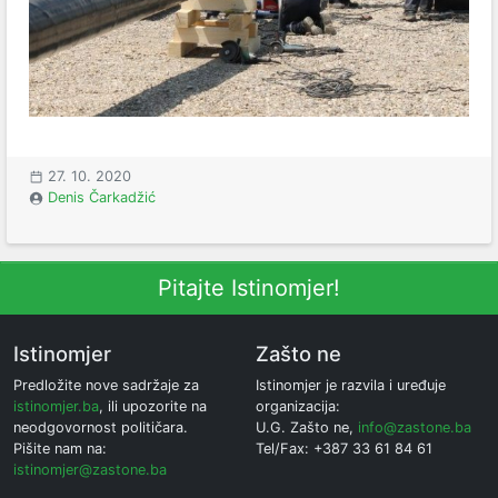
27. 10. 2020
Denis Čarkadžić
Pitajte Istinomjer!
Istinomjer
Zašto ne
Predložite nove sadržaje za
Istinomjer je razvila i uređuje
istinomjer.ba
, ili upozorite na
organizacija:
neodgovornost političara.
U.G. Zašto ne,
info@zastone.ba
Pišite nam na:
Tel/Fax: +387 33 61 84 61
istinomjer@zastone.ba