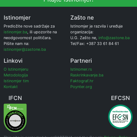
Istinomjer
Zašto ne
Predložite nove sadržaje za
Istinomjer je razvila i uređuje
istinomjer.ba
, ili upozorite na
organizacija:
neodgovornost političara.
U.G. Zašto ne,
info@zastone.ba
Pišite nam na:
Tel/Fax: +387 33 61 84 61
istinomjer@zastone.ba
Linkovi
Partneri
O Istinomjeru
Istinomer.rs
Metodologija
Raskrinkavanje.ba
Istinomjer tim
Faktograf.hr
Kontakt
Poynter.org
IFCN
EFCSN