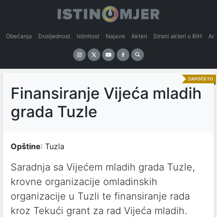
Obećanja
Dosljednost
Istinitost
Najave
Akteri
Strani akteri o BiH
An
ZAPOČETO
Finansiranje Vijeća mladih
grada Tuzle
Opštine
: Tuzla
Saradnja sa Vijećem mladih grada Tuzle,
krovne organizacije omladinskih
organizacije u Tuzli te finansiranje rada
kroz Tekući grant za rad Vijeća mladih.