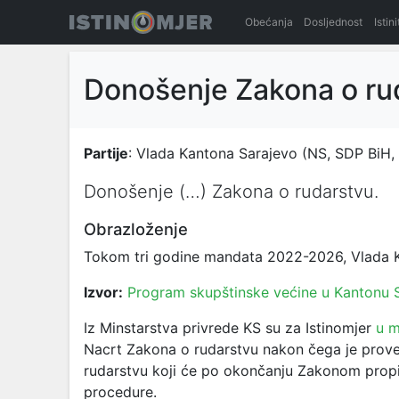
Obećanja
Dosljednost
Istin
Donošenje Zakona o ru
Partije
: Vlada Kantona Sarajevo (NS, SDP BiH,
Donošenje (…) Zakona o rudarstvu.
Obrazloženje
Tokom tri godine mandata 2022-2026, Vlada KS
Izvor:
Program skupštinske većine u Kantonu
Iz Minstarstva privrede KS su za Istinomjer
u m
Nacrt Zakona o rudarstvu nakon čega je prove
rudarstvu koji će po okončanju Zakonom propi
procedure.