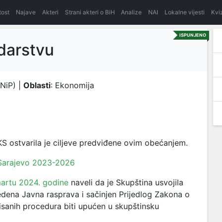
itost
Najave
Akteri
Strani akteri o BiH
Analize
NAI
Lokalne vijesti
Kvi
ISPUNJENO
darstvu
 NiP) |
Oblasti
: Ekonomija
 ostvarila je ciljeve predviđene ovim obećanjem.
 Sarajevo 2023-2026
artu 2024. godine
naveli da je Skupština usvojila
dena Javna rasprava i sačinjen Prijedlog Zakona o
sanih procedura biti upućen u skupštinsku