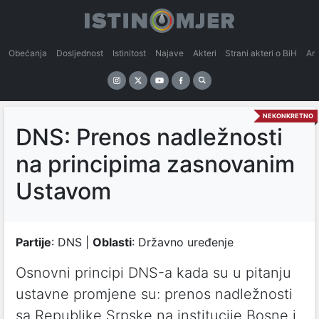
Obećanja
Dosljednost
Istinitost
Najave
Akteri
Strani akteri o BiH
An
NEKONKRETNO
DNS: Prenos nadležnosti
na principima zasnovanim
Ustavom
Partije
: DNS |
Oblasti
: Državno uređenje
Osnovni principi DNS-а kаdа su u pitаnju
ustаvne promjene su: prenos nаdležnosti
sа Republike Srpske nа institucije Bosne i