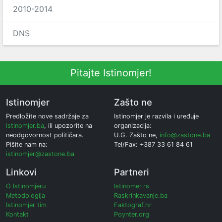
2010-2014
DNS
Pitajte Istinomjer!
Istinomjer
Zašto ne
Predložite nove sadržaje za
Istinomjer je razvila i uređuje
istinomjer.ba
, ili upozorite na
organizacija:
neodgovornost političara.
U.G. Zašto ne,
info@zastone.ba
Pišite nam na:
Tel/Fax: +387 33 61 84 61
istinomjer@zastone.ba
Linkovi
Partneri
O Istinomjeru
Istinomer.rs
Metodologija
Raskrinkavanje.ba
Istinomjer tim
Faktograf.hr
Kontakt
Poynter.org