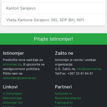
Kanton Sarajevo
Vlada Kantona Sarajevo (NS, SDP BiH, NiP)
Pitajte Istinomjer!
Istinomjer
Zašto ne
Predložite nove sadržaje za
Istinomjer je razvila i uređuje
istinomjer.ba
, ili upozorite na
organizacija:
neodgovornost političara.
U.G. Zašto ne,
info@zastone.ba
Pišite nam na:
Tel/Fax: +387 33 61 84 61
istinomjer@zastone.ba
Linkovi
Partneri
O Istinomjeru
Istinomer.rs
Metodologija
Raskrinkavanje.ba
Istinomjer tim
Faktograf.hr