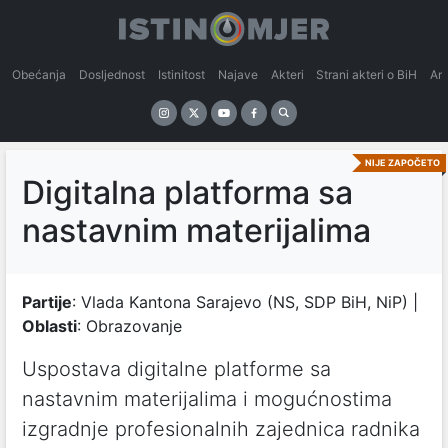
Obećanja
Dosljednost
Istinitost
Najave
Akteri
Strani akteri o BiH
An
NIJE ZAPOČETO
Digitalna platforma sa
nastavnim materijalima
Partije
: Vlada Kantona Sarajevo (NS, SDP BiH, NiP) |
Oblasti
: Obrazovanje
Uspostava digitalne platforme sa
nastavnim materijalima i mogućnostima
izgradnje profesionalnih zajednica radnika