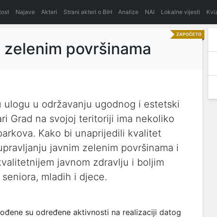
itost
Najave
Akteri
Strani akteri o BiH
Analize
NAI
Lokalne vijesti
Kvi
ZAPOČETO
im zelenim površinama
u ulogu u održavanju ugodnog i estetski
 Grad na svojoj teritoriji ima nekoliko
parkova. Kako bi unaprijedili kvalitet
upravljanju javnim zelenim površinama i
alitetnijem javnom zdravlju i boljim
seniora, mladih i djece.
ene su određene aktivnosti na realizaciji datog