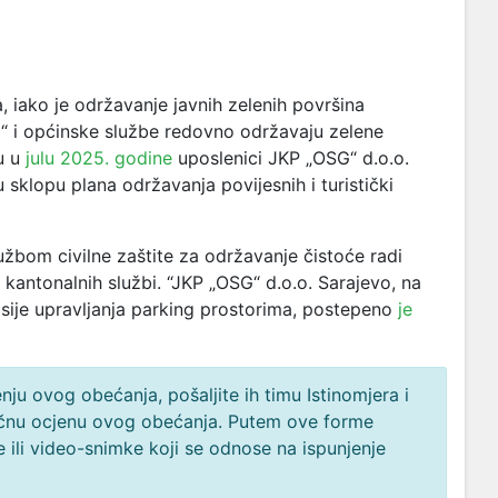
iako je održavanje javnih zelenih površina
“ i općinske službe redovno održavaju zelene
u u
julu 2025. godine
uposlenici JKP „OSG“ d.o.o.
 u sklopu plana održavanja povijesnih i turistički
žbom civilne zaštite za održavanje čistoće radi
antonalnih službi. “JKP „OSG“ d.o.o. Sarajevo, na
isije upravljanja parking prostorima, postepeno
je
ju ovog obećanja, pošaljite ih timu Istinomjera i
načnu ocjenu ovog obećanja. Putem ove forme
 ili video-snimke koji se odnose na ispunjenje