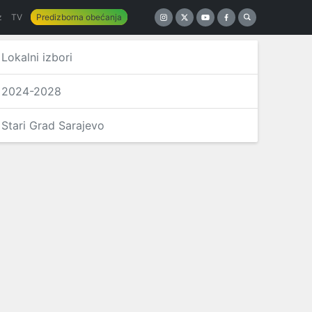
z
TV
Predizborna obećanja
Lokalni izbori
2024-2028
Stari Grad Sarajevo