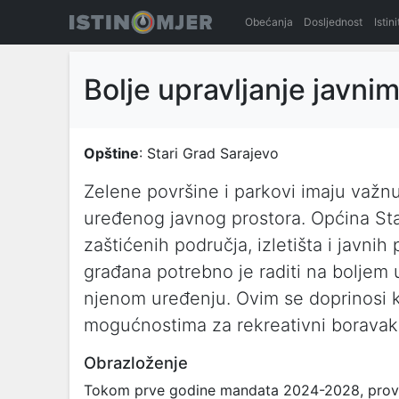
Obećanja
Dosljednost
Istin
Bolje upravljanje javn
Opštine
: Stari Grad Sarajevo
Zelene površine i parkovi imaju važn
uređenog javnog prostora. Općina Stari
zaštićenih područja, izletišta i javnih 
građana potrebno je raditi na boljem 
njenom uređenju. Ovim se doprinosi kv
mogućnostima za rekreativni boravak 
Obrazloženje
Tokom prve godine mandata 2024-2028, provođ