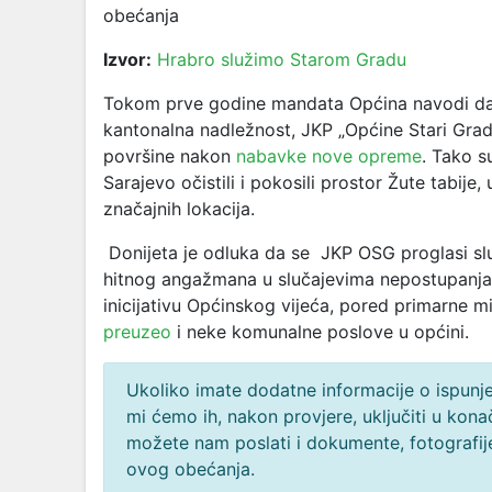
obećanja
Izvor:
Hrabro služimo Starom Gradu
Tokom prve godine mandata Općina navodi da, 
kantonalna nadležnost, JKP „Općine Stari Grad
površine nakon
nabavke nove opreme
. Tako s
Sarajevo očistili i pokosili prostor Žute tabije,
značajnih lokacija.
Donijeta je odluka da se JKP OSG proglasi slu
hitnog angažmana u slučajevima nepostupanja k
inicijativu Općinskog vijeća, pored primarne m
preuzeo
i neke komunalne poslove u općini.
Ukoliko imate dodatne informacije o ispunjen
mi ćemo ih, nakon provjere, uključiti u ko
možete nam poslati i dokumente, fotografije
ovog obećanja.