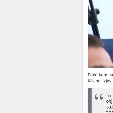
Početkom aug
Klix.ba, izja
To 
koj
kaz
obz