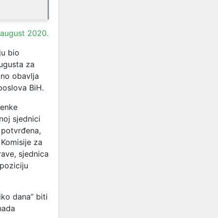
 august 2020.
ju bio
augusta za
tno obavlja
poslova BiH.
ženke
noj sjednici
i potvrđena,
 Komisije za
ave, sjednica
poziciju
ko dana” biti
enada