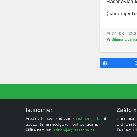
Hasanovića I
(Istinomjer.b
24. 08. 2020
Biljana Livanč
Share
Istinomjer
Zašto 
Predložite nove sadržaje za
istinomjer.ba
, ili
Istinomjer j
upozorite na neodgovornost političara.
U.G. Zašto
Pišite nam na:
istinomjer@zastone.ba
Tel/Fax: +