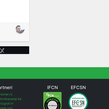
Tweet
rtneri
IFCN
EFCSN
inomer.rs
krinkavanje.ba
tograf.hr
nter.org