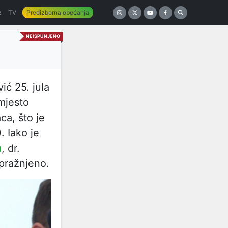
z
TV
Predizborna obećanja
NEISPUNJENO
ić 25. jula
mjesto
ca, što je
 Iako je
u
, dr.
upražnjeno.