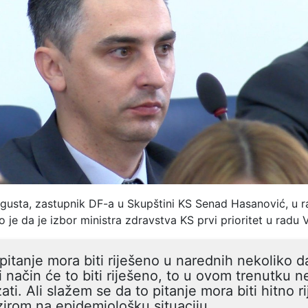
usta, zastupnik DF-a u Skupštini KS Senad Hasanović, u 
vio je da je izbor ministra zdravstva KS prvi prioritet u radu 
pitanje mora biti riješeno u narednih nekoliko 
i način će to biti riješeno, to u ovom trenutku 
ati. Ali slažem se da to pitanje mora biti hitno r
irom na epidemiološku situaciju.