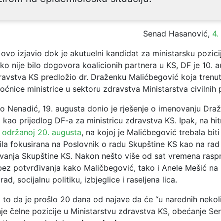
Senad Hasanović
,
4.
ovo izjavio dok je akutuelni kandidat za ministarsku pozici
ko nije bilo dogovora koalicionih partnera u KS, DF je 10. 
dravstva KS predložio dr. Draženku Malićbegović koja trenu
nice ministrice u sektoru zdravstva Ministarstva civilnih 
io Nenadić, 19. augusta donio je rješenje o imenovanju Dra
kao prijedlog DF-a za ministricu zdravstva KS. Ipak, na hit
 održanoj 20. augusta
, na kojoj je Malićbegović trebala bit
ila fokusirana na Poslovnik o radu Skupštine KS kao na rad
ovanja Skupštine KS. Nakon nešto više od sat vremena raspr
bez potvrđivanja kako Maličbegović, tako i Anele Mešić na 
rad, socijalnu politiku, izbjeglice i raseljena lica.
to da je prošlo 20 dana od najave da će “u narednih nekoli
nje čelne pozicije u Ministarstvu zdravstva KS, obećanje S