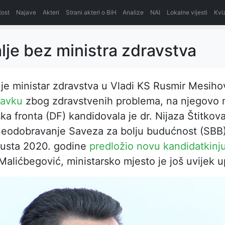
itost
Najave
Akteri
Strani akteri o BiH
Analize
NAI
Lokalne vijesti
Kvi
alje bez ministra zdravstva
je ministar zdravstva u Vladi KS Rusmir Mesihov
tavku
zbog zdravstvenih problema, na njegovo 
a fronta (DF) kandidovala je dr. Nijaza Štitkova
neodobravanje Saveza za bolju budućnost (SBB).
gusta 2020. godine
predložio novu kandidatkinj
alićbegović, ministarsko mjesto je još uvijek 