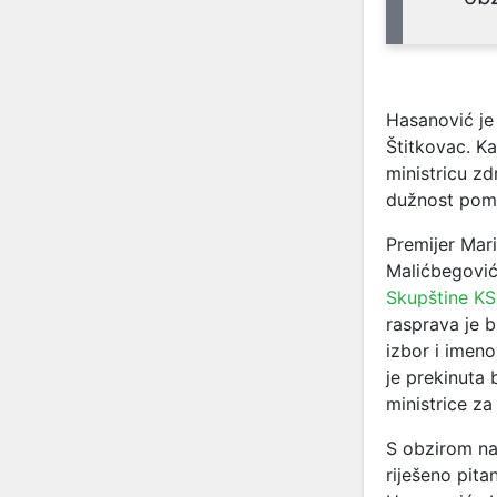
Hasanović je 
Štitkovac. Ka
ministricu z
dužnost pomoć
Premijer Mar
Malićbegović 
Skupštine KS
rasprava je b
izbor i imen
je prekinuta 
ministrice za 
S obzirom na 
riješeno pita