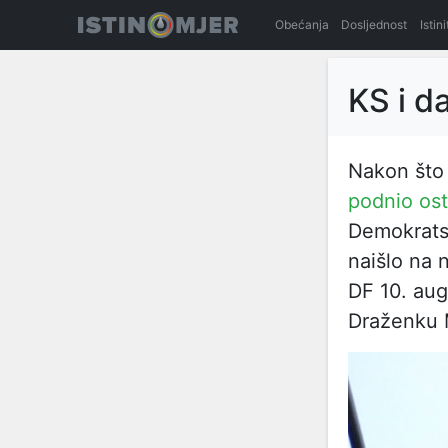
Obećanja
Dosljednost
Istin
KS i d
Nakon što 
podnio os
Demokratsk
naišlo na 
DF 10. au
Draženku M