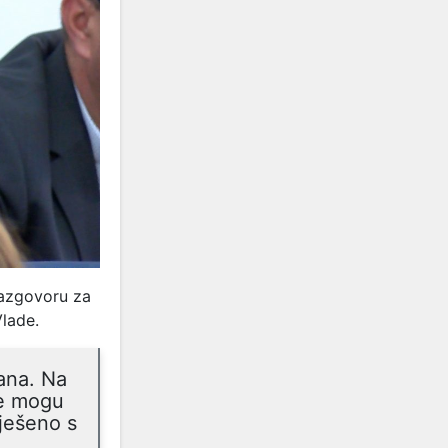
razgovoru za
Vlade.
dana. Na
ne mogu
iješeno s