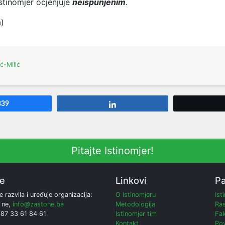
stinomjer ocjenjuje
neispunjenim
.
a)
ić-Milić
339
Share
Pitajte Istinomjer!
ne
Linkovi
Pa
e razvila i uređuje organizacija:
O Istinomjeru
Ist
 ne,
info@zastone.ba
Metodologija
Ras
387 33 61 84 61
Istinomjer tim
Fak
Kontakt
Poy