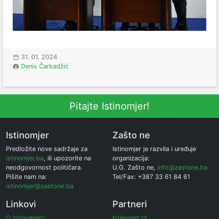
31. 01. 2024
Denis Čarkadžić
Pitajte Istinomjer!
Istinomjer
Zašto ne
Predložite nove sadržaje za
Istinomjer je razvila i uređuje
istinomjer.ba
, ili upozorite na
organizacija:
neodgovornost političara.
U.G. Zašto ne,
info@zastone.ba
Pišite nam na:
Tel/Fax: +387 33 61 84 61
istinomjer@zastone.ba
Linkovi
Partneri
O Istinomjeru
Istinomer.rs