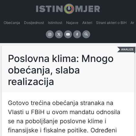
Obećanja
Dosljednost
Istinitost
Najave
Akteri
Strani akteri o BiH
An
ANALIZE
Poslovna klima: Mnogo
obećanja, slaba
realizacija
Gotovo trećina obećanja stranaka na
Vlasti u FBiH u ovom mandatu odnosila
se na poboljšanje poslovne klime i
finansijske i fiskalne poitike. Određeni