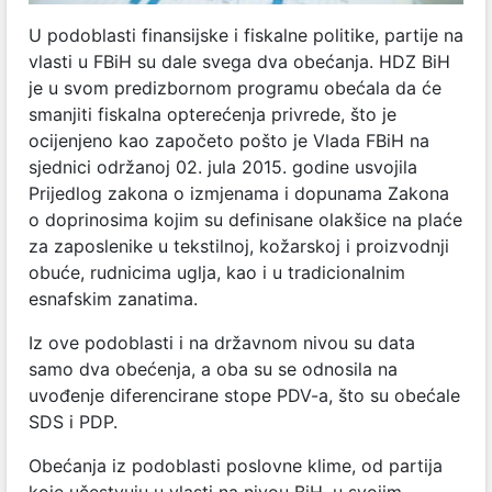
U podoblasti finansijske i fiskalne politike, partije na
vlasti u FBiH su dale svega dva obećanja. HDZ BiH
je u svom predizbornom programu obećala da će
smanjiti fiskalna opterećenja privrede, što je
ocijenjeno kao započeto pošto je Vlada FBiH na
sjednici održanoj 02. jula 2015. godine usvojila
Prijedlog zakona o izmjenama i dopunama Zakona
o doprinosima kojim su definisane olakšice na plaće
za zaposlenike u tekstilnoj, kožarskoj i proizvodnji
obuće, rudnicima uglja, kao i u tradicionalnim
esnafskim zanatima.
Iz ove podoblasti i na državnom nivou su data
samo dva obećenja, a oba su se odnosila na
uvođenje diferencirane stope PDV-a, što su obećale
SDS i PDP.
Obećanja iz podoblasti poslovne klime, od partija
koje učestvuju u vlasti na nivou BiH, u svojim