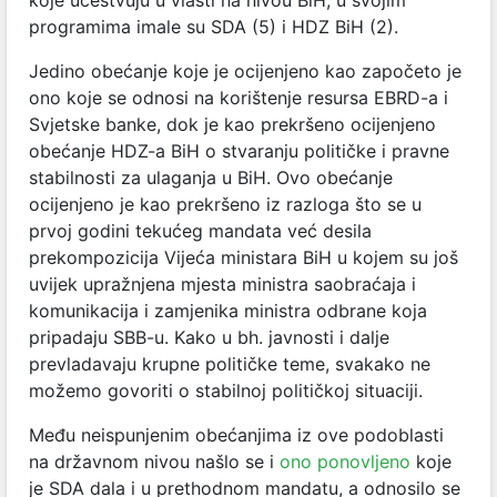
programima imale su SDA (5) i HDZ BiH (2).
Jedino obećanje koje je ocijenjeno kao započeto je
ono koje se odnosi na korištenje resursa EBRD-a i
Svjetske banke, dok je kao prekršeno ocijenjeno
obećanje HDZ-a BiH o stvaranju političke i pravne
stabilnosti za ulaganja u BiH. Ovo obećanje
ocijenjeno je kao prekršeno iz razloga što se u
prvoj godini tekućeg mandata već desila
prekompozicija Vijeća ministara BiH u kojem su još
uvijek upražnjena mjesta ministra saobraćaja i
komunikacija i zamjenika ministra odbrane koja
pripadaju SBB-u. Kako u bh. javnosti i dalje
prevladavaju krupne političke teme, svakako ne
možemo govoriti o stabilnoj političkoj situaciji.
Među neispunjenim obećanjima iz ove podoblasti
na državnom nivou našlo se i
ono ponovljeno
koje
je SDA dala i u prethodnom mandatu, a odnosilo se