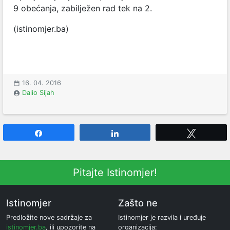
9 obećanja, zabilježen rad tek na 2.
(istinomjer.ba)
16. 04. 2016
Dalio Sijah
Share
Share
Tweet
Pitajte Istinomjer!
Istinomjer
Zašto ne
Predložite nove sadržaje za
Istinomjer je razvila i uređuje
istinomjer.ba
, ili upozorite na
organizacija: