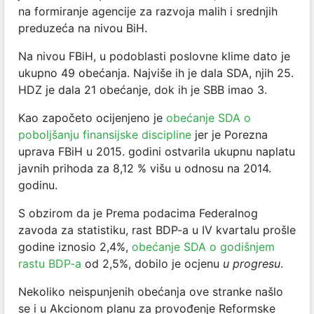
na formiranje agencije za razvoja malih i srednjih
preduzeća na nivou BiH.
Na nivou FBiH, u podoblasti poslovne klime dato je
ukupno 49 obećanja. Najviše ih je dala SDA, njih 25.
HDZ je dala 21 obećanje, dok ih je SBB imao 3.
Kao započeto ocijenjeno je
obećanje SDA o
poboljšanju finansijske discipline
jer je Porezna
uprava FBiH u 2015. godini ostvarila ukupnu naplatu
javnih prihoda za 8,12 % višu u odnosu na 2014.
godinu.
S obzirom da je Prema podacima Federalnog
zavoda za statistiku, rast BDP-a u IV kvartalu prošle
godine iznosio 2,4%,
obećanje SDA o godišnjem
rastu BDP-a
od 2,5%, dobilo je ocjenu
u progresu
.
Nekoliko neispunjenih obećanja ove stranke našlo
se i u Akcionom planu za provođenje Reformske