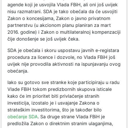
agende koji je usvojila Vlada FBiH, ali oni još uvijek
nisu razmatrani. SDA je tako obećala da će usvojiti
Zakon o koncesijama, Zakon o javno privatnom
partnerstvu (u akcionom planu planiran za mart
2016. godine) i Zakon o multilateralnoj kompenzaciji
čije donošenje se još uvijek čeka.
SDA je obećala i skoru uspostavu javnih e-registara
procedura za licence i dozvole, no Vlada FBiH još
uvijek nije provodila aktivnosti na ispunjavanju ovog
obećanja.
Iako su gotovo sve stranke koje participiraju u radu
Vlade FBiH tokom predizbornih skupova isticale
kako će im prioritet biti privlaćenje stranih
investicija, izostalo je i usvajanje Zakona o
strateškim investitorima, što je također bilo
obećanje SDA
. Sa druge strane Vlada FBiH je
predložila Zakon o direktnim stranim ulaganjima,