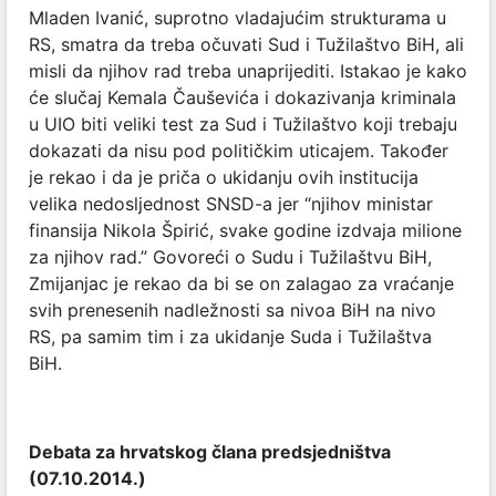
Mladen Ivanić, suprotno vladajućim strukturama u
RS, smatra da treba očuvati Sud i Tužilaštvo BiH, ali
misli da njihov rad treba unaprijediti. Istakao je kako
će slučaj Kemala Čauševića i dokazivanja kriminala
u UIO biti veliki test za Sud i Tužilaštvo koji trebaju
dokazati da nisu pod političkim uticajem. Također
je rekao i da je priča o ukidanju ovih institucija
velika nedosljednost SNSD-a jer “njihov ministar
finansija Nikola Špirić, svake godine izdvaja milione
za njihov rad.” Govoreći o Sudu i Tužilaštvu BiH,
Zmijanjac je rekao da bi se on zalagao za vraćanje
svih prenesenih nadležnosti sa nivoa BiH na nivo
RS, pa samim tim i za ukidanje Suda i Tužilaštva
BiH.
Debata za hrvatskog člana predsjedništva
(07.10.2014.)