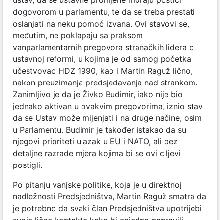
dogovorom u parlamentu, te da se treba prestati
oslanjati na neku pomoć izvana. Ovi stavovi se,
međutim, ne poklapaju sa praksom
vanparlamentarnih pregovora stranačkih lidera o
ustavnoj reformi, u kojima je od samog početka
učestvovao HDZ 1990, kao i Martin Raguž lično,
nakon preuzimanja predsjedavanja nad strankom.
Zanimljivo je da je Živko Budimir, iako nije bio
jednako aktivan u ovakvim pregovorima, iznio stav
da se Ustav može mijenjati i na druge načine, osim
u Parlamentu. Budimir je također istakao da su
njegovi prioriteti ulazak u EU i NATO, ali bez
detaljne razrade mjera kojima bi se ovi ciljevi
postigli.
Po pitanju vanjske politike, koja je u direktnoj
nadležnosti Predsjedništva, Martin Raguž smatra da
je potrebno da svaki član Predsjedništva upotrijebi
svoje lične kontakte kako bi zajedno napravili