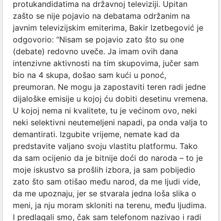
protukandidatima na državnoj televiziji. Upitan
zašto se nije pojavio na debatama održanim na
javnim televizijskim emiterima, Bakir Izetbegović je
odgovorio: “Nisam se pojavio zato što su one
(debate) redovno uveče. Ja imam ovih dana
intenzivne aktivnosti na tim skupovima, jučer sam
bio na 4 skupa, došao sam kući u ponoć,
preumoran. Ne mogu ja zapostaviti teren radi jedne
dijaloške emisije u kojoj ću dobiti desetinu vremena.
U kojoj nema ni kvalitete, tu je većinom ovo, neki
neki selektivni neutemeljeni napadi, pa onda valja to
demantirati. Izgubite vrijeme, nemate kad da
predstavite valjano svoju vlastitu platformu. Tako
da sam ocijenio da je bitnije doći do naroda – to je
moje iskustvo sa prošlih izbora, ja sam pobijedio
zato što sam otišao među narod, da me ljudi vide,
da me upoznaju, jer se stvarala jedna loša slika o
meni, ja nju moram skloniti na terenu, među ljudima.
I predlagali smo, čak sam telefonom nazivao i radi