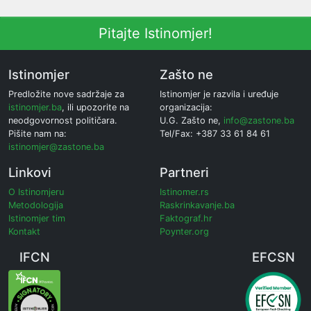
Pitajte Istinomjer!
Istinomjer
Zašto ne
Predložite nove sadržaje za
Istinomjer je razvila i uređuje
istinomjer.ba
, ili upozorite na
organizacija:
neodgovornost političara.
U.G. Zašto ne,
info@zastone.ba
Pišite nam na:
Tel/Fax: +387 33 61 84 61
istinomjer@zastone.ba
Linkovi
Partneri
O Istinomjeru
Istinomer.rs
Metodologija
Raskrinkavanje.ba
Istinomjer tim
Faktograf.hr
Kontakt
Poynter.org
IFCN
EFCSN