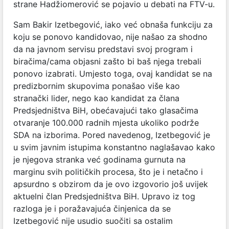
strane Hadžiomerović se pojavio u debati na FTV-u.
Sam Bakir Izetbegović, iako već obnaša funkciju za
koju se ponovo kandidovao, nije našao za shodno
da na javnom servisu predstavi svoj program i
biračima/cama objasni zašto bi baš njega trebali
ponovo izabrati. Umjesto toga, ovaj kandidat se na
predizbornim skupovima ponašao više kao
stranački lider, nego kao kandidat za člana
Predsjedništva BiH, obećavajući tako glasačima
otvaranje 100.000 radnih mjesta ukoliko podrže
SDA na izborima. Pored navedenog, Izetbegović je
u svim javnim istupima konstantno naglašavao kako
je njegova stranka već godinama gurnuta na
marginu svih političkih procesa, što je i netačno i
apsurdno s obzirom da je ovo izgovorio još uvijek
aktuelni član Predsjedništva BiH. Upravo iz tog
razloga je i poražavajuća činjenica da se
Izetbegović nije usudio suočiti sa ostalim