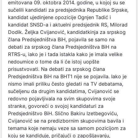
emitovana 09. oktobra 2014. godine, u kojoj su se
sučelili kandidati za predsjednika Republike Srpske,
kandidat ujedinjene opozicije Ognjen Tadić i
kandidat SNSD-a i aktuelni predsjednik RS, Milorad
Dodik. Željka Cvijanović, kandidatkinja za srpskog
člana Predsjedništva BiH, pojavila se samo na
debati za srpskog člana Predsjedništva BiH na
RTRS-u, iako je i tada istakla kako je imala velike
nedoumice o tome da li će istoj uopšte
prisustvovati. Na debati za srpskog člana
Predsjedništva BiH na BHT1 nije se pojavila. Iako je
nismo imali priliku često gledati na TV debatama,
sučeljenu da drugim kandidatima, Cvijanović se
redovno pojavljivala na svim skupovima svoje
stranke, govoreći o svojoj kandidaturi za
Predsjedništvo BiH. Slično Bakiru Izetbegoviću,
Cvijanović se na predizbornim skupovima bavila i
temama koje nemaju veze sa samom pozicijom za
koju se kandiduje, pričajući o zapošljavanju,