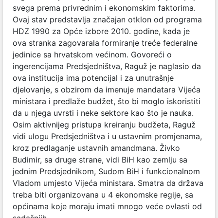
svega prema privrednim i ekonomskim faktorima.
Ovaj stav predstavlja značajan otklon od programa
HDZ 1990 za Opće izbore 2010. godine, kada je
ova stranka zagovarala formiranje treće federalne
jedinice sa hrvatskom većinom. Govoreći o
ingerencijama Predsjedništva, Raguž je naglasio da
ova institucija ima potencijal i za unutrašnje
djelovanje, s obzirom da imenuje mandatara Vijeća
ministara i predlaže budžet, što bi moglo iskoristiti
da u njega uvrsti i neke sektore kao što je nauka.
Osim aktivnijeg pristupa kreiranju budžeta, Raguž
vidi ulogu Predsjedništva i u ustavnim promjenama,
kroz predlaganje ustavnih amandmana. Živko
Budimir, sa druge strane, vidi BiH kao zemlju sa
jednim Predsjednikom, Sudom BiH i funkcionalnom
Vladom umjesto Vijeća ministara. Smatra da država
treba biti organizovana u 4 ekonomske regije, sa
općinama koje moraju imati mnogo veće ovlasti od
sadašnjih.