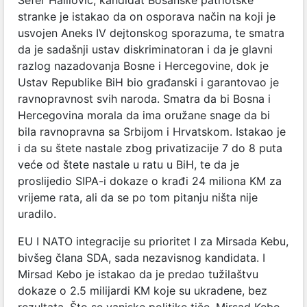
stranke je istakao da on osporava način na koji je
usvojen Aneks IV dejtonskog sporazuma, te smatra
da je sadašnji ustav diskriminatoran i da je glavni
razlog nazadovanja Bosne i Hercegovine, dok je
Ustav Republike BiH bio građanski i garantovao je
ravnopravnost svih naroda. Smatra da bi Bosna i
Hercegovina morala da ima oružane snage da bi
bila ravnopravna sa Srbijom i Hrvatskom. Istakao je
i da su štete nastale zbog privatizacije 7 do 8 puta
veće od štete nastale u ratu u BiH, te da je
proslijedio SIPA-i dokaze o krađi 24 miliona KM za
vrijeme rata, ali da se po tom pitanju ništa nije
uradilo.
EU I NATO integracije su prioritet I za Mirsada Kebu,
bivšeg člana SDA, sada nezavisnog kandidata. I
Mirsad Kebo je istakao da je predao tužilaštvu
dokaze o 2.5 milijardi KM koje su ukradene, bez
rezultata. Što se vanjske politike tiče, Mirsad Kebo