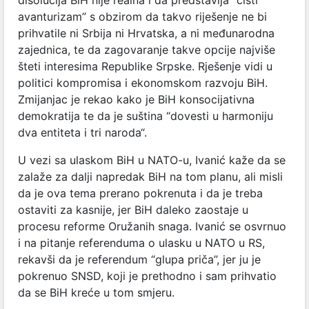
avanturizam” s obzirom da takvo riješenje ne bi
prihvatile ni Srbija ni Hrvatska, a ni međunarodna
zajednica, te da zagovaranje takve opcije najviše
šteti interesima Republike Srpske. Rješenje vidi u
politici kompromisa i ekonomskom razvoju BiH.
Zmijanjac je rekao kako je BiH konsocijativna
demokratija te da je suština “dovesti u harmoniju
dva entiteta i tri naroda“.
U vezi sa ulaskom BiH u NATO-u, Ivanić kaže da se
zalaže za dalji napredak BiH na tom planu, ali misli
da je ova tema prerano pokrenuta i da je treba
ostaviti za kasnije, jer BiH daleko zaostaje u
procesu reforme Oružanih snaga. Ivanić se osvrnuo
i na pitanje referenduma o ulasku u NATO u RS,
rekavši da je referendum “glupa priča”, jer ju je
pokrenuo SNSD, koji je prethodno i sam prihvatio
da se BiH kreće u tom smjeru.