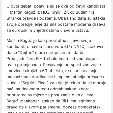
U ovoj debati pojavila su se dva od četiri kandidata
– Martin Raguž iz HDZ 1990 i Živko Budimir iz
Stranke pravde i poštenja. Oba kandidata su istakla
svoje opredjeljenje da BiH postane moderna država
sa europskim vrijednostima u svom ustavu.
Martin Raguž je kao prioritetne ciljeve svoje
kandidature naveo članstvo u EU i NATO, istakavši
da se “Dejton” mora europeizirati i da bi i
Predsjedništvo BiH trebalo imati aktivnu ulogu u
ovim promjenama. Rješavanje perspektivne vojne
imovine i uknjižba 63 objekta, te uspostavljanje
mehanizma koordinacije i implementacija presude u
slučaju “Sejdić i Finci”, za koje je rekao da se moraju
naći na dnevnom redu odmah nakon izbora,
prioritetne su mjere za postizanje ovih ciljeva.
Raguž je također istakao da BiH ima legitimno
pravo da u svom parlamentu donese demokratski
ustav, da se ustavne promjene moraju postići