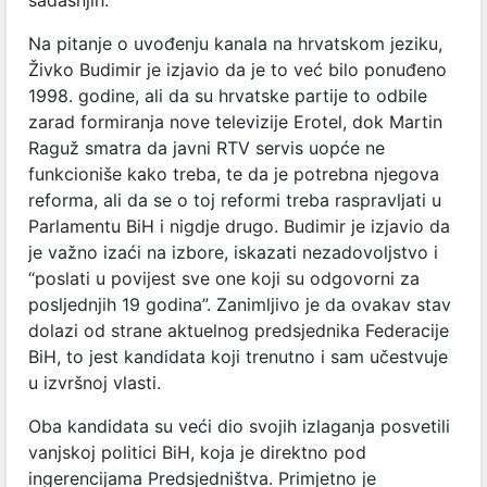
Na pitanje o uvođenju kanala na hrvatskom jeziku,
Živko Budimir je izjavio da je to već bilo ponuđeno
1998. godine, ali da su hrvatske partije to odbile
zarad formiranja nove televizije Erotel, dok Martin
Raguž smatra da javni RTV servis uopće ne
funkcioniše kako treba, te da je potrebna njegova
reforma, ali da se o toj reformi treba raspravljati u
Parlamentu BiH i nigdje drugo. Budimir je izjavio da
je važno izaći na izbore, iskazati nezadovoljstvo i
“poslati u povijest sve one koji su odgovorni za
posljednjih 19 godina”. Zanimljivo je da ovakav stav
dolazi od strane aktuelnog predsjednika Federacije
BiH, to jest kandidata koji trenutno i sam učestvuje
u izvršnoj vlasti.
Oba kandidata su veći dio svojih izlaganja posvetili
vanjskoj politici BiH, koja je direktno pod
ingerencijama Predsjedništva. Primjetno je