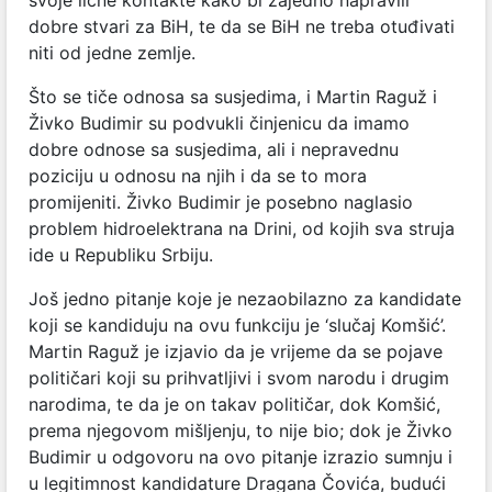
dobre stvari za BiH, te da se BiH ne treba otuđivati
niti od jedne zemlje.
Što se tiče odnosa sa susjedima, i Martin Raguž i
Živko Budimir su podvukli činjenicu da imamo
dobre odnose sa susjedima, ali i nepravednu
poziciju u odnosu na njih i da se to mora
promijeniti. Živko Budimir je posebno naglasio
problem hidroelektrana na Drini, od kojih sva struja
ide u Republiku Srbiju.
Još jedno pitanje koje je nezaobilazno za kandidate
koji se kandiduju na ovu funkciju je ‘slučaj Komšić’.
Martin Raguž je izjavio da je vrijeme da se pojave
političari koji su prihvatljivi i svom narodu i drugim
narodima, te da je on takav političar, dok Komšić,
prema njegovom mišljenju, to nije bio; dok je Živko
Budimir u odgovoru na ovo pitanje izrazio sumnju i
u legitimnost kandidature Dragana Čovića, budući