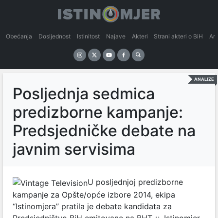
Obećanja
Dosljednost
Istinitost
Najave
Akteri
Strani akteri o BiH
An
ANALIZE
Posljednja sedmica
predizborne kampanje:
Predsjedničke debate na
javnim servisima
U posljednjoj predizborne
kampanje za Opšte/opće izbore 2014, ekipa
“Istinomjera” pratila je debate kandidata za
Predsjedništvo BiH emitovane na BHT-u. Istinomjer