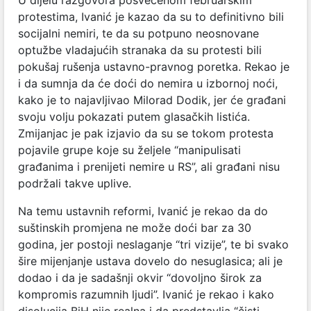
protestima, Ivanić je kazao da su to definitivno bili
socijalni nemiri, te da su potpuno neosnovane
optužbe vladajućih stranaka da su protesti bili
pokušaj rušenja ustavno-pravnog poretka. Rekao je
i da sumnja da će doći do nemira u izbornoj noći,
kako je to najavljivao Milorad Dodik, jer će građani
svoju volju pokazati putem glasačkih listića.
Zmijanjac je pak izjavio da su se tokom protesta
pojavile grupe koje su željele “manipulisati
građanima i prenijeti nemire u RS”, ali građani nisu
podržali takve uplive.
Na temu ustavnih reformi, Ivanić je rekao da do
suštinskih promjena ne može doći bar za 30
godina, jer postoji neslaganje “tri vizije”, te bi svako
šire mijenjanje ustava dovelo do nesuglasica; ali je
dodao i da je sadašnji okvir “dovoljno širok za
kompromis razumnih ljudi”. Ivanić je rekao i kako
disolucija BiH nije realna i da predstavlja “čisti