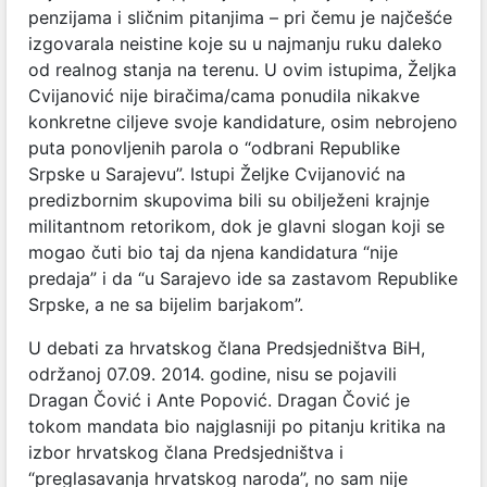
penzijama i sličnim pitanjima – pri čemu je najčešće
izgovarala neistine koje su u najmanju ruku daleko
od realnog stanja na terenu. U ovim istupima, Željka
Cvijanović nije biračima/cama ponudila nikakve
konkretne ciljeve svoje kandidature, osim nebrojeno
puta ponovljenih parola o “odbrani Republike
Srpske u Sarajevu”. Istupi Željke Cvijanović na
predizbornim skupovima bili su obilježeni krajnje
militantnom retorikom, dok je glavni slogan koji se
mogao čuti bio taj da njena kandidatura “nije
predaja” i da “u Sarajevo ide sa zastavom Republike
Srpske, a ne sa bijelim barjakom”.
U debati za hrvatskog člana Predsjedništva BiH,
održanoj 07.09. 2014. godine, nisu se pojavili
Dragan Čović i Ante Popović. Dragan Čović je
tokom mandata bio najglasniji po pitanju kritika na
izbor hrvatskog člana Predsjedništva i
“preglasavanja hrvatskog naroda”, no sam nije