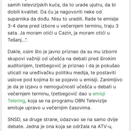
samih televizijskih kuća, da to urade ujutru, da bi
dobili kvalitet. Da ću ja nagovoriti neke od
suparnika da dođu. Nisu to uradili. Rade te emisije
3-4 dana pred izbore u večernjem terminu, traju 3
sata. Ja moram otići u Cazin, ja moram otići u
Tešanj…”.
Dakle, osim što je javno priznao da su mu izborni
skupovi važniji od učešća na debati pred širokim
auditorijem, Izetbegović je priznao i da je pokušao
uticati na uređivačku politiku medija, te postaviti
uslove pod kojima bi se pojavio u emisiji. Zanimljivo
je da je izjavu o nemogućnosti učešća u debati u
večernjem terminu, Izetbegović dao u
emisji
Telering
, koja se na programu OBN Televizije
emituje upravo u večernjim časovima.
SNSD, sa druge strane, odazvao se na samo dvije
debate. Jedna je ona koja se održala na ATV-u,