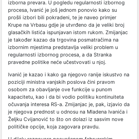
izborna prevara. U pogledu regularnosti izbornog
procesa, Ivanić je još jednom ponovio kako su
prošli izbori bili pokradeni, te je naveo primjer
Krupe na Vrbasu gdje je utvrđeno da je veliki broj
glasačkih listića ispunjavan istom rukom. Zmijanjac
je također kazao da trgovina posmatračima na
izbornim mjestima predstavlja veliki problem u
regularnosti izbornog procesa, a da Stranka
pravedne politike neće učestvovati u njoj.
Ivanić je kazao i kako ga njegovo ranije iskustvo na
poziciji ministra vanjskih poslova čini pravom
osobom za obavljanje ove funkcije u punom
kapacitetu, kao i da bi vodio politiku kontinuiteta
očuvanja interesa RS-a. Zmijanjac je, pak, izjavio da
je njegova prednost u odnosu na Mladena Ivanića i
Željku Cvijanović to što on dolazi iz sasvim nove
političke opcije, koja zagovara pravdu.
U dijelu razgovora posvećenom februarskim