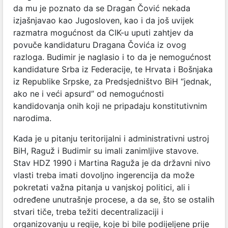
da mu je poznato da se Dragan Čović nekada
izjašnjavao kao Jugosloven, kao i da još uvijek
razmatra mogućnost da CIK-u uputi zahtjev da
povuče kandidaturu Dragana Čovića iz ovog
razloga. Budimir je naglasio i to da je nemogućnost
kandidature Srba iz Federacije, te Hrvata i Bošnjaka
iz Republike Srpske, za Predsjedništvo BiH “jednak,
ako ne i veći apsurd” od nemogućnosti
kandidovanja onih koji ne pripadaju konstitutivnim
narodima.
Kada je u pitanju teritorijalni i administrativni ustroj
BiH, Raguž i Budimir su imali zanimljive stavove.
Stav HDZ 1990 i Martina Raguža je da državni nivo
vlasti treba imati dovoljno ingerencija da može
pokretati važna pitanja u vanjskoj politici, ali i
određene unutrašnje procese, a da se, što se ostalih
stvari tiče, treba težiti decentralizaciji i
organizovanju u regije, koje bi bile podijeljene prije