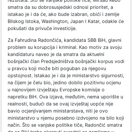
smatra da su dobrosusjedski odnosi prioritet, a
istakao je i da će, ako bude izabran, obići i zemlje
Bliskog Istoka, Washington, Japan I Katar, odakle će
pokušati da privuče investicije.
Za Fahrudina Radončića, kandidata SBB BiH, glavni
problem su korupcija i kriminal. Kao motiv za svoju
kandidaturu naveo je da smatra da aktuelni
bošnjački član Predsjedništva bošnjački korpus vodi
u pravcu koji može biti poguban za njegovu
opstojnost. Istakao je i da je ministarstvo sigurnosti,
na čijem je čelu bio, jedino dobilo pozitivnu ocjenu
u najnovijem izvještaju Evropske komisije o
napretku BiH. Ova izjava, međutim, nema uporište u
realnosti, budući da se ovaj izvještaj uopće nije
bavio ocjenjivanjem ministarstava, niti je ovo
ministarstvo u njemu posebno izdvojeno na bilo koji
način. Što se vanjske politike tiče, Radončić smatra
da se BiH treba okrenuti suradnji sa zemljama u