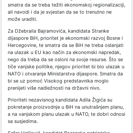
smatra da se treba težiti ekonomskoj regionalizaciji,
ali navodi i da je svjestan da se to trenutno ne
može uraditi.
Za Džebraila Bajramovića, kandidata Stranke
dijaspore BiH, prioritet je ekonomski razvoj Bosne i
Hercegovine, te smatra da se BiH ne treba oslanjati
na ulazak u EU kao način za ekonomski napredak,
nego da treba da se osloni na svoje resurse. Što se
tiče vanjske politike, njegov prioritet bi bio ulazak u
NATO i otvaranje Ministarstva dijaspore. Smatra da
bi se uz pomoć Visokog predstavnika moglo
prenijeti više nadležnosti na državni nivo.
Prioriteti nezavisnog kandidata Adila Žigića su
pokretanje proizvodnje u BiH na unutrašnjem planu,
a na vanjskom planu ulazak u NATO, te dobri odnosi
sa susjedima.
Sefer Halilović, kandidat Bosanske patriotske