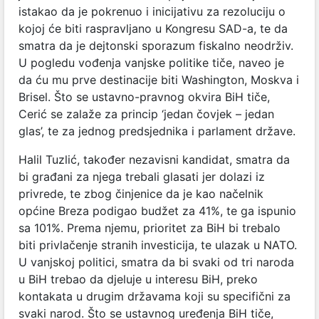
istakao da je pokrenuo i inicijativu za rezoluciju o
kojoj će biti raspravljano u Kongresu SAD-a, te da
smatra da je dejtonski sporazum fiskalno neodrživ.
U pogledu vođenja vanjske politike tiče, naveo je
da ću mu prve destinacije biti Washington, Moskva i
Brisel. Što se ustavno-pravnog okvira BiH tiče,
Cerić se zalaže za princip ‘jedan čovjek – jedan
glas’, te za jednog predsjednika i parlament države.
Halil Tuzlić, također nezavisni kandidat, smatra da
bi građani za njega trebali glasati jer dolazi iz
privrede, te zbog činjenice da je kao načelnik
općine Breza podigao budžet za 41%, te ga ispunio
sa 101%. Prema njemu, prioritet za BiH bi trebalo
biti privlačenje stranih investicija, te ulazak u NATO.
U vanjskoj politici, smatra da bi svaki od tri naroda
u BiH trebao da djeluje u interesu BiH, preko
kontakata u drugim državama koji su specifični za
svaki narod. Što se ustavnog uređenja BiH tiče,