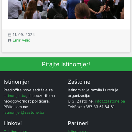
11. 09. 2024
Emir Velić
Pitajte Istinomjer!
Istinomjer
Zašto ne
Predložite nove sadržaje za
Istinomjer je razvila i uređuje
istinomjer.ba
, ili upozorite na
organizacija:
neodgovornost političara.
U.G. Zašto ne,
info@zastone.ba
Pišite nam na:
Tel/Fax: +387 33 61 84 61
istinomjer@zastone.ba
Linkovi
Partneri
O Istinomjeru
Istinomer.rs