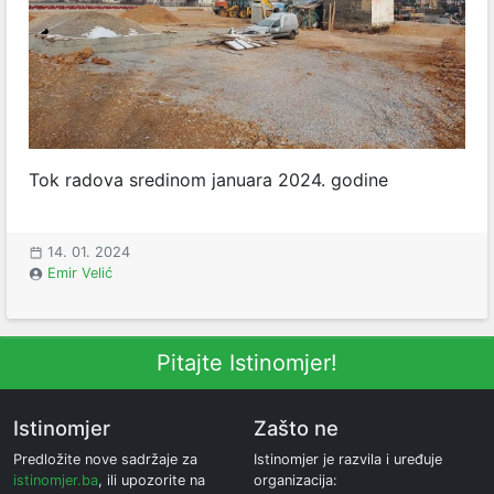
Tok radova sredinom januara 2024. godine
14. 01. 2024
Emir Velić
Pitajte Istinomjer!
Istinomjer
Zašto ne
Predložite nove sadržaje za
Istinomjer je razvila i uređuje
istinomjer.ba
, ili upozorite na
organizacija: