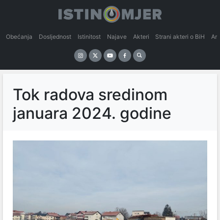
Obećanja
Dosljednost
Istinitost
Najave
Akteri
Strani akteri o BiH
An
Tok radova sredinom
januara 2024. godine