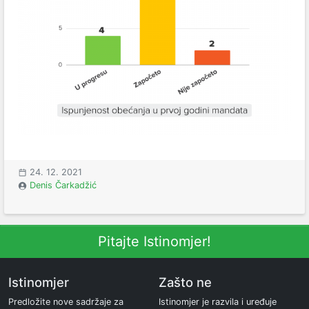
24. 12. 2021
Denis Čarkadžić
Pitajte Istinomjer!
Istinomjer
Zašto ne
Predložite nove sadržaje za
Istinomjer je razvila i uređuje