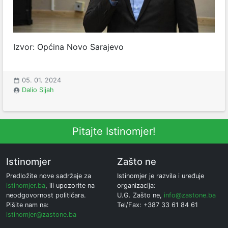
Izvor: Općina Novo Sarajevo
05. 01. 2024
Dalio Sijah
Pitajte Istinomjer!
Istinomjer
Zašto ne
Predložite nove sadržaje za
Istinomjer je razvila i uređuje
istinomjer.ba
, ili upozorite na
organizacija:
neodgovornost političara.
U.G. Zašto ne,
info@zastone.ba
Pišite nam na:
Tel/Fax: +387 33 61 84 61
istinomjer@zastone.ba