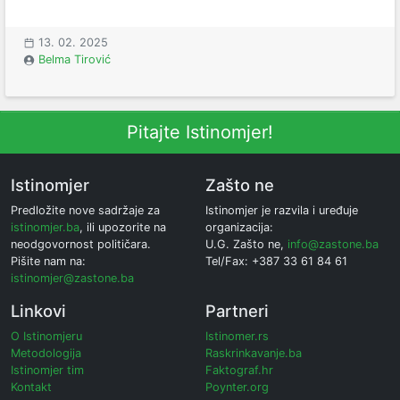
13. 02. 2025
Belma Tirović
Pitajte Istinomjer!
Istinomjer
Zašto ne
Predložite nove sadržaje za
Istinomjer je razvila i uređuje
istinomjer.ba
, ili upozorite na
organizacija:
neodgovornost političara.
U.G. Zašto ne,
info@zastone.ba
Pišite nam na:
Tel/Fax: +387 33 61 84 61
istinomjer@zastone.ba
Linkovi
Partneri
O Istinomjeru
Istinomer.rs
Metodologija
Raskrinkavanje.ba
Istinomjer tim
Faktograf.hr
Kontakt
Poynter.org