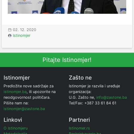
02. 12. 2020
Istinomjer
Pitajte Istinomjer!
Istinomjer
Zašto ne
Predložite nove sadržaje za
Istinomjer je razvila i uređuje
istinomjer.ba
, ili upozorite na
organizacija:
neodgovornost političara.
U.G. Zašto ne,
info@zastone.ba
Pišite nam na:
Tel/Fax: +387 33 61 84 61
istinomjer@zastone.ba
Linkovi
Partneri
O Istinomjeru
Istinomer.rs
Metodologija
Raskrinkavanje.ba