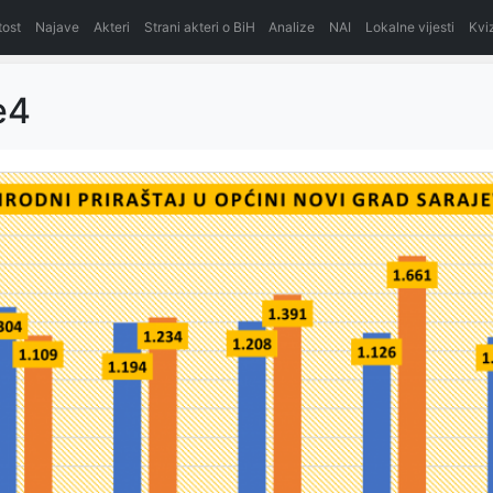
itost
Najave
Akteri
Strani akteri o BiH
Analize
NAI
Lokalne vijesti
Kvi
e4