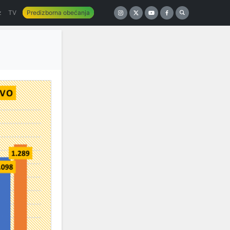
z
TV
Predizborna obećanja