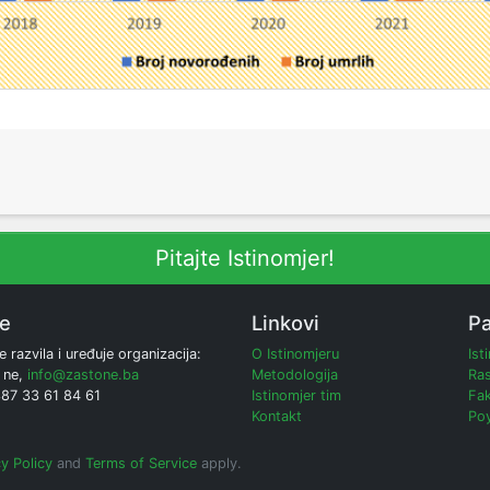
Pitajte Istinomjer!
ne
Linkovi
Pa
e razvila i uređuje organizacija:
O Istinomjeru
Ist
 ne,
info@zastone.ba
Metodologija
Ras
387 33 61 84 61
Istinomjer tim
Fak
Kontakt
Poy
y Policy
and
Terms of Service
apply.