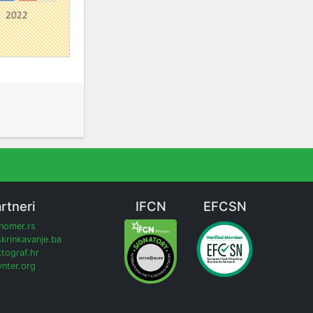
rtneri
IFCN
EFCSN
inomer.rs
krinkavanje.ba
tograf.hr
nter.org