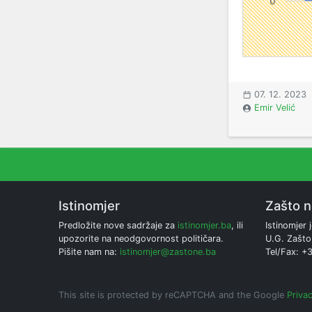
07. 12. 2023
Emir Velić
Istinomjer
Zašto 
Predložite nove sadržaje za
istinomjer.ba
, ili
Istinomjer j
upozorite na neodgovornost političara.
U.G. Zašto
Pišite nam na:
istinomjer@zastone.ba
Tel/Fax: +
This site is protected by reCAPTCHA and the Google
Privac