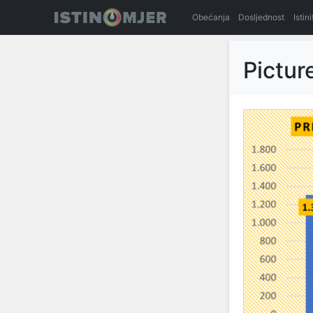
Obećanja
Dosljednost
Istin
Pictur