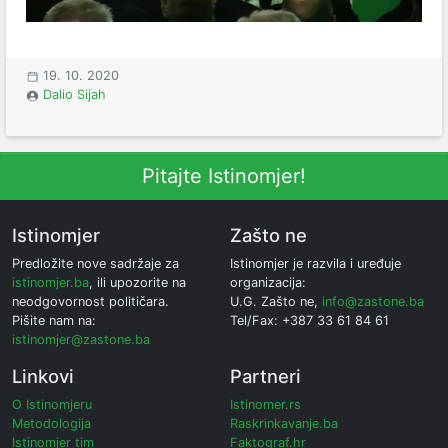
19. 10. 2020
Dalio Sijah
Pitajte Istinomjer!
Istinomjer
Zašto ne
Predložite nove sadržaje za
Istinomjer je razvila i uređuje
istinomjer.ba
, ili upozorite na
organizacija:
neodgovornost političara.
U.G. Zašto ne,
info@zastone.ba
Pišite nam na:
Tel/Fax: +387 33 61 84 61
istinomjer@zastone.ba
Linkovi
Partneri
O Istinomjeru
Istinomer.rs
Metodologija
Raskrinkavanje.ba
Istinomjer tim
Faktograf.hr