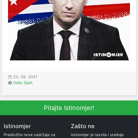
23. 09. 2021
Dalio Sijah
Pitajte Istinomjer!
Istinomjer
Zašto ne
Predložite nove sadržaje za
Istinomjer je razvila i uređuje