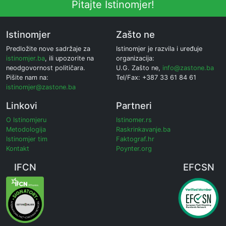
Pitajte Istinomjer!
Istinomjer
Zašto ne
Predložite nove sadržaje za
Istinomjer je razvila i uređuje
istinomjer.ba
, ili upozorite na
organizacija:
neodgovornost političara.
U.G. Zašto ne,
info@zastone.ba
Pišite nam na:
Tel/Fax: +387 33 61 84 61
istinomjer@zastone.ba
Linkovi
Partneri
O Istinomjeru
Istinomer.rs
Metodologija
Raskrinkavanje.ba
Istinomjer tim
Faktograf.hr
Kontakt
Poynter.org
IFCN
EFCSN