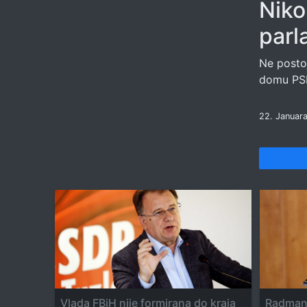
Niko
parl
Ne posto
domu PSBi
22. Januar
Vlada FBiH nije formirana do kraja
Radmano