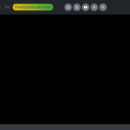
z
TV
Predizborna obećanja