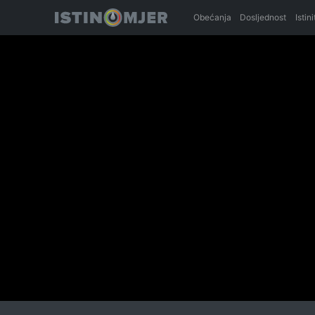
Obećanja
Dosljednost
Istin