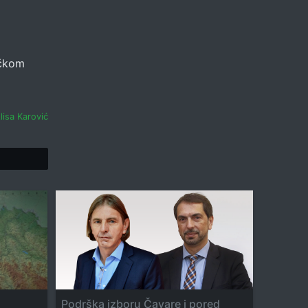
ičkom
lisa Karović
Tweet
Podrška izboru Čavare i pored