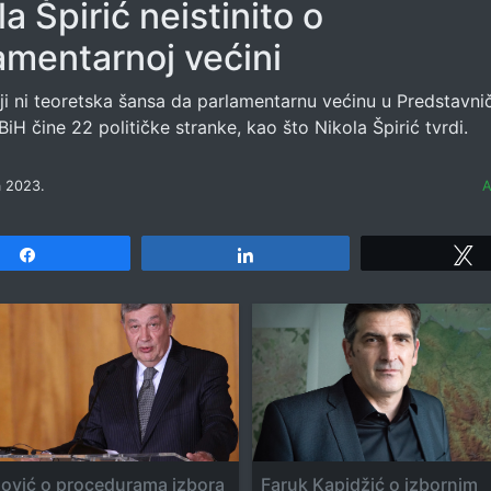
la Špirić neistinito o
amentarnoj većini
ji ni teoretska šansa da parlamentarnu većinu u Predstavn
H čine 22 političke stranke, kao što Nikola Špirić tvrdi.
a 2023.
A
Share
Share
vić o procedurama izbora
Faruk Kapidžić o izbornim