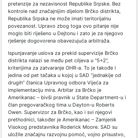
pretenzije za nezavisnost Republike Srpske. Bez
kontrole nad značajnijim dijelom Brčko distrikta,
Republika Srpska ne može imati teritorijalnu
povezanost. Upravo zbog toga ovo pitanje nije
moglo biti riješeno u Dejtonu i zato je za njegovo
rješenje dogovorena obavezujuća arbitraža.
Ispunjavanje uslova za prekid supervizije Brčko
distrikta nalazi se među pet ciljeva u “5+2”,
kriterijima za zatvaranje OHR-a. To je takođe i
jedina od pet tačaka u kojoj u SAD “jednakije od
drugih” članica Upravnog odbora Vijeća za
implementaciju mira. Arbitar za Brčko je
Amerikanac – bivši pravnik u State Department-u i
član pregovaračkog tima u Dayton-u Roberts
Owen. Supervizor za Brčko, kao i svi njegovi
prethodnici, također je Amerikanac – Zamjenik
Visokog predstavnika Roderick Moore. SAD su
uložile značajnu razvojnu pomoć, vojno prisustvo,