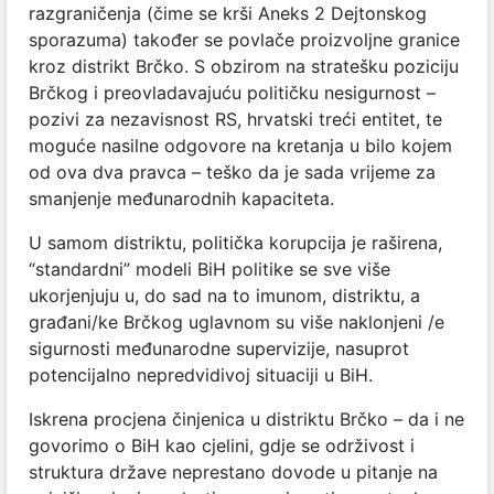
razgraničenja (čime se krši Aneks 2 Dejtonskog
sporazuma) također se povlače proizvoljne granice
kroz distrikt Brčko. S obzirom na stratešku poziciju
Brčkog i preovladavajuću političku nesigurnost –
pozivi za nezavisnost RS, hrvatski treći entitet, te
moguće nasilne odgovore na kretanja u bilo kojem
od ova dva pravca – teško da je sada vrijeme za
smanjenje međunarodnih kapaciteta.
U samom distriktu, politička korupcija je raširena,
“standardni” modeli BiH politike se sve više
ukorjenjuju u, do sad na to imunom, distriktu, a
građani/ke Brčkog uglavnom su više naklonjeni /e
sigurnosti međunarodne supervizije, nasuprot
potencijalno nepredvidivoj situaciji u BiH.
Iskrena procjena činjenica u distriktu Brčko – da i ne
govorimo o BiH kao cjelini, gdje se održivost i
struktura države neprestano dovode u pitanje na