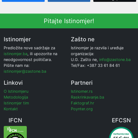
Pitajte Istinomjer!
Istinomjer
Zašto ne
Predložite nove sadržaje za
Istinomjer je razvila i uređuje
istinomjer.ba
, ili upozorite na
organizacija:
neodgovornost političara.
U.G. Zašto ne,
info@zastone.ba
Pišite nam na:
Tel/Fax: +387 33 61 84 61
istinomjer@zastone.ba
Linkovi
Partneri
O Istinomjeru
Istinomer.rs
Metodologija
Raskrinkavanje.ba
Istinomjer tim
Faktograf.hr
Kontakt
Poynter.org
IFCN
EFCSN