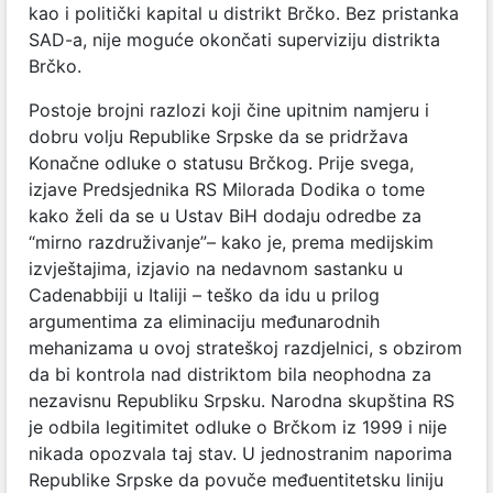
kao i politički kapital u distrikt Brčko. Bez pristanka
SAD-a, nije moguće okončati superviziju distrikta
Brčko.
Postoje brojni razlozi koji čine upitnim namjeru i
dobru volju Republike Srpske da se pridržava
Konačne odluke o statusu Brčkog. Prije svega,
izjave Predsjednika RS Milorada Dodika o tome
kako želi da se u Ustav BiH dodaju odredbe za
“mirno razdruživanje”– kako je, prema medijskim
izvještajima, izjavio na nedavnom sastanku u
Cadenabbiji u Italiji – teško da idu u prilog
argumentima za eliminaciju međunarodnih
mehanizama u ovoj strateškoj razdjelnici, s obzirom
da bi kontrola nad distriktom bila neophodna za
nezavisnu Republiku Srpsku. Narodna skupština RS
je odbila legitimitet odluke o Brčkom iz 1999 i nije
nikada opozvala taj stav. U jednostranim naporima
Republike Srpske da povuče međuentitetsku liniju