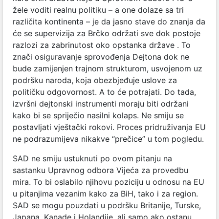
žele voditi realnu politiku – a one dolaze sa tri
različita kontinenta – je da jasno stave do znanja da
će se supervizija za Brčko održati sve dok postoje
razlozi za zabrinutost oko opstanka države . To
znači osiguravanje sprovođenja Dejtona dok ne
bude zamijenjen trajnom strukturom, usvojenom uz
podršku naroda, koja obezbjeđuje uslove za
političku odgovornost. A to će potrajati. Do tada,
izvršni dejtonski instrumenti moraju biti održani
kako bi se spriječio nasilni kolaps. Ne smiju se
postavljati vještački rokovi. Proces pridruživanja EU
ne podrazumijeva nikakve “prečice” u tom pogledu.
SAD ne smiju ustuknuti po ovom pitanju na
sastanku Upravnog odbora Vijeća za provedbu
mira. To bi oslabilo njihovu poziciju u odnosu na EU
u pitanjima vezanim kako za BiH, tako i za region.
SAD se mogu pouzdati u podršku Britanije, Turske,
Japana, Kanade i Holandije, ali samo ako ostanu