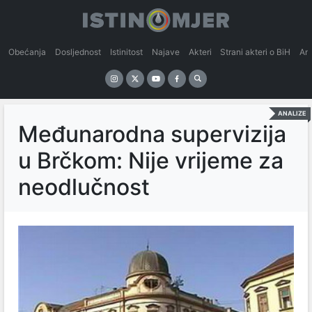
Obećanja
Dosljednost
Istinitost
Najave
Akteri
Strani akteri o BiH
An
ANALIZE
Međunarodna supervizija
u Brčkom: Nije vrijeme za
neodlučnost