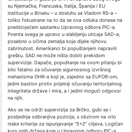
su Njemačka, Francuska, Italija, Španija i EU
institucije u Briselu – u dosluhu sa Vladom RS-a –
toliko fokusirane na to da se ova odluka donese na
predstojećem sastanku Upravnog odbora PIC-a.
Poenta svega je upravo u slabljenju uticaja SAD-a,
posebno u očima zemalja koje dijele njihovu
zabrinutost. Amerikanci bi popuštanjem napravili
grešku. SAD ne može ništa dobiti prekidom
supervizije. Dapače, popuštanje na ovom pitanju bi
bilo fatalno za očuvanje sigurnosnog izvršnog
mehanizma OHR-a koji je, zajedno sa EUFOR-om,
jedini bastion protiv prijetnji očuvanju teritorijalnog
integriteta države i mira, a i jedini mogući odgovor
na njih.
Ako se ne održi supervizija za Brčko, gubi se i
posljednja odbranjiva pozicija, s obzirom na vrlo
niske kriterije za ispunjavanje “5+2” ciljeva. Logičan
kurs onih država koje u Upravnom odboru PIC-a