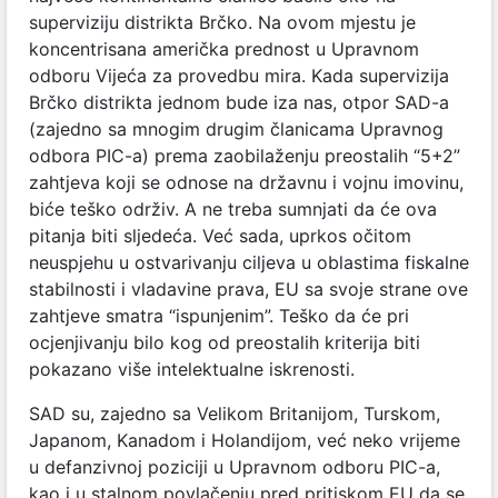
superviziju distrikta Brčko. Na ovom mjestu je
koncentrisana američka prednost u Upravnom
odboru Vijeća za provedbu mira. Kada supervizija
Brčko distrikta jednom bude iza nas, otpor SAD-a
(zajedno sa mnogim drugim članicama Upravnog
odbora PIC-a) prema zaobilaženju preostalih “5+2”
zahtjeva koji se odnose na državnu i vojnu imovinu,
biće teško održiv. A ne treba sumnjati da će ova
pitanja biti sljedeća. Već sada, uprkos očitom
neuspjehu u ostvarivanju ciljeva u oblastima fiskalne
stabilnosti i vladavine prava, EU sa svoje strane ove
zahtjeve smatra “ispunjenim”. Teško da će pri
ocjenjivanju bilo kog od preostalih kriterija biti
pokazano više intelektualne iskrenosti.
SAD su, zajedno sa Velikom Britanijom, Turskom,
Japanom, Kanadom i Holandijom, već neko vrijeme
u defanzivnoj poziciji u Upravnom odboru PIC-a,
kao i u stalnom povlačenju pred pritiskom EU da se