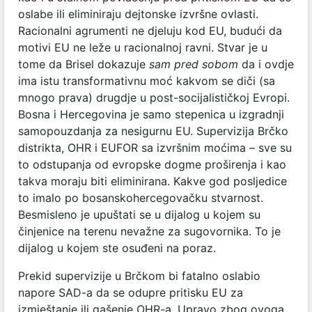
oslabe ili eliminiraju dejtonske izvršne ovlasti.
Racionalni agrumenti ne djeluju kod EU, budući da
motivi EU ne leže u racionalnoj ravni. Stvar je u
tome da Brisel dokazuje
sam pred sobom
da i ovdje
ima istu transformativnu moć kakvom se diči (sa
mnogo prava) drugdje u post-socijalističkoj Evropi.
Bosna i Hercegovina je samo stepenica u izgradnji
samopouzdanja za nesigurnu EU. Supervizija Brčko
distrikta, OHR i EUFOR sa izvršnim moćima – sve su
to odstupanja od evropske dogme proširenja i kao
takva moraju biti eliminirana. Kakve god posljedice
to imalo po bosanskohercegovačku stvarnost.
Besmisleno je upuštati se u dijalog u kojem su
činjenice na terenu nevažne za sugovornika. To je
dijalog u kojem ste osuđeni na poraz.
Prekid supervizije u Brčkom bi fatalno oslabio
napore SAD-a da se odupre pritisku EU za
izmještanje ili gašenje OHR-a. Upravo zbog ovoga