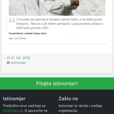
01. 04. 2016
Istinomjer
Pitajte Istinomjer!
Istinomjer
Zašto ne
Predložite nove sadržaje za
Istinomjer je razvila i uređuje
istinomjer.ba
, ili upozorite na
organizacija: