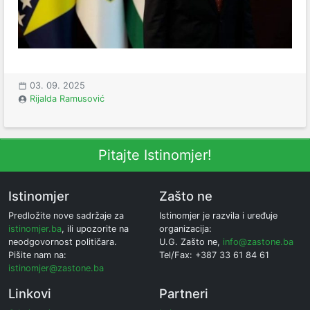
03. 09. 2025
Rijalda Ramusović
Pitajte Istinomjer!
Istinomjer
Zašto ne
Predložite nove sadržaje za
Istinomjer je razvila i uređuje
istinomjer.ba
, ili upozorite na
organizacija:
neodgovornost političara.
U.G. Zašto ne,
info@zastone.ba
Pišite nam na:
Tel/Fax: +387 33 61 84 61
istinomjer@zastone.ba
Linkovi
Partneri