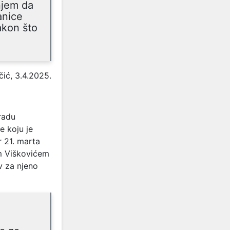
njem da
anice
akon što
ić, 3.4.2025.
radu
e koju je
r 21. marta
m Viškovićem
v za njeno