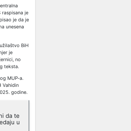
centralna
 raspisana je
pisao je da je
ima unesena
užilaštvo BiH
jer je
ernici, no
g teksta.
lnog MUP-a.
H Vahidin
2025. godine.
ni da te
redaju u