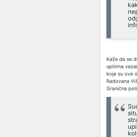
kak
nep
odg
inf
Kaže da se d
upitima vezan
koje su ove 
Radovana Viš
Granična poli
Sud
sit
str
upi
kol