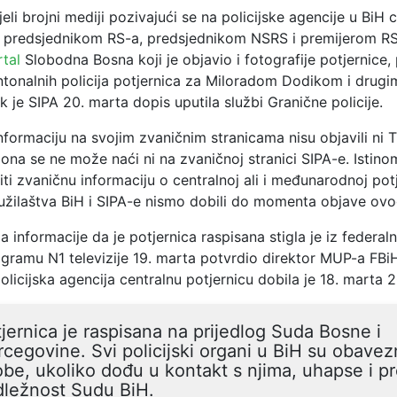
eli brojni mediji pozivajući se na policijske agencije u BiH 
a predsjednikom RS-a, predsjednikom NSRS i premijerom RS
tal
Slobodna Bosna koji je objavio i fotografije potjernice, 
ntonalnih policija potjernica za Miloradom Dodikom i drug
k je SIPA 20. marta dopis uputila službi Granične policije.
formaciju na svojim zvaničnim stranicama nisu objavili ni T
 ona se ne može naći ni na zvaničnoj stranici SIPA-e. Istinom
i zvaničnu informaciju o centralnoj ali i međunarodnoj potj
užilaštva BiH i SIPA-e nismo dobili do momenta objave ovo
 informacije da je potjernica raspisana stigla je iz federa
ogramu N1 televizije 19. marta potvrdio direktor MUP-a FBi
olicijska agencija centralnu potjernicu dobila je 18. marta 
jernica je raspisana na prijedlog Suda Bosne i
cegovine. Svi policijski organi u BiH su obavez
be, ukoliko dođu u kontakt s njima, uhapse i p
dležnost Sudu BiH.