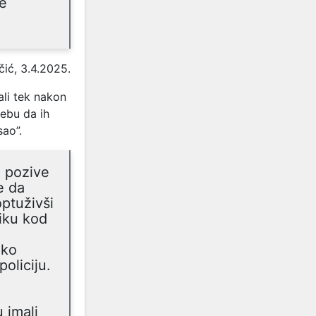
te
ić, 3.4.2025.
ali tek nakon
rebu da ih
sao”.
i pozive
e da
optuživši
iku kod
ako
oliciju.
 imali