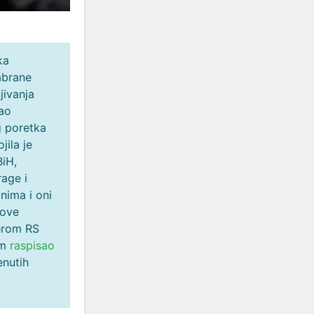
ka
abrane
jivanja
rao
g poretka
ila je
BiH,
rage i
nima i oni
 ove
erom RS
em
raspisao
nutih