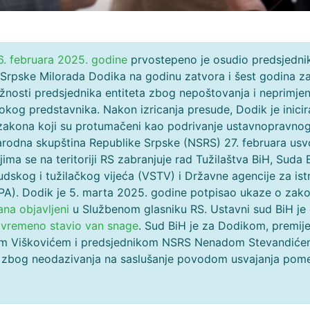
6. februara 2025. godine
prvostepeno je osudio predsjedni
 Srpske Milorada Dodika na godinu zatvora i šest godina z
žnosti predsjednika entiteta zbog nepoštovanja i neprimjen
okog predstavnika. Nakon izricanja presude, Dodik je inici
zakona koji su protumačeni kao podrivanje ustavnopravno
rodna skupština Republike Srpske (NSRS) 27. februara usvoj
ima se na teritoriji RS zabranjuje rad Tužilaštva BiH, Suda 
dskog i tužilačkog vijeća (VSTV) i Državne agencije za ist
IPA). Dodik je 5. marta 2025. godine potpisao ukaze o zako
ana objavljeni
u Službenom glasniku RS. Ustavni sud BiH je
ivremeno stavio van snage
. Sud BiH je za Dodikom, premij
m Viškovićem i predsjednikom NSRS Nenadom Stevandić
zbog neodazivanja na saslušanje povodom usvajanja pome