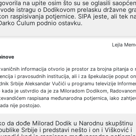
ovorila na upite osim što su se oglasili saopće
ovode istragu o Dodikovom prelasku državne gr
on raspisivanja potjernice. SIPA jeste, ali tek n
 Darko Ćulum podnio ostavku.
Lejla Memč
pinove
aničnih informacija otvorio je prostor za brojna pitanja o 
encija i pravosudnih institucija, ali i za špekulacije poput on
dnik Srbije Aleksandar Vučići u programu televizije Informe
 kada je ustvrdio da je za Miloradom Dodikom, Radovano
evandićem raspisana međunarodna potjernica, iako zahtje
tada nije postojao.
ko da dođe Milorad Dodik u Narodnu skupštinu
ublike Srbije i predstavi nešto i on i Višković i