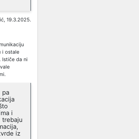
ić, 19.3.2025.
munikaciju
 i ostale
 Ističe da ni
avale
mi.
u pa
kacija
što
ima i
n trebaju
macija,
tvrde iz