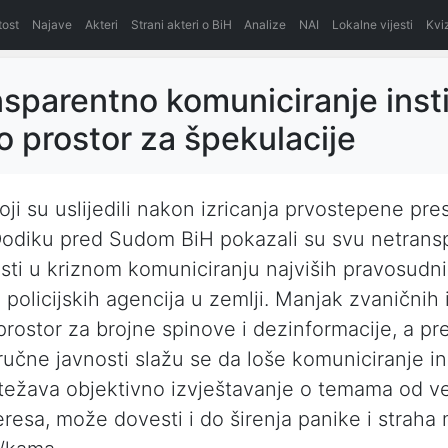
itost
Najave
Akteri
Strani akteri o BiH
Analize
NAI
Lokalne vijesti
Kvi
sparentno komuniciranje insti
lo prostor za špekulacije
oji su uslijedili nakon izricanja prvostepene pr
Dodiku pred Sudom BiH pokazali su svu netrans
sti u kriznom komuniciranju najviših pravosudn
 i policijskih agencija u zemlji. Manjak zvaničnih
 prostor za brojne spinove i dezinformacije, a pr
ručne javnosti slažu se da loše komuniciranje ins
težava objektivno izvještavanje o temama od v
eresa, može dovesti i do širenja panike i straha