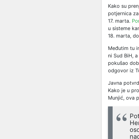
Kako su prenj
potjernica z
17. marta.
Por
u sisteme ka
18. marta, do
Međutim tu in
ni Sud BiH, a
pokušao dobit
odgovor iz T
Javna potvrda
Kako je u pr
Munjić, ova p
Pot
Her
oso
na