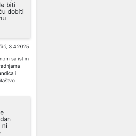
e biti
u dobiti
enu
ić, 3.4.2025.
vnom sa istim
 radnjama
ndića i
laštvo i
ge
edan
 ni
e