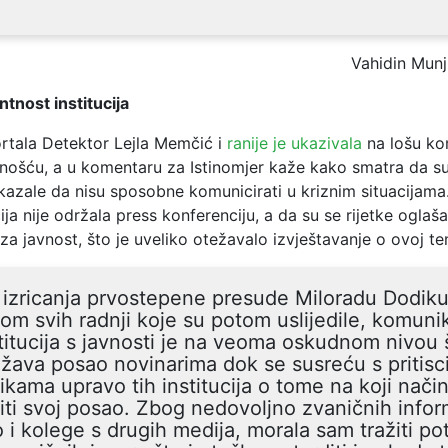
Vahidin Munj
tnost institucija
rtala Detektor Lejla Memčić i
ranije je ukazivala
na lošu ko
vnošću, a u komentaru za Istinomjer kaže kako smatra da su
okazale da nisu sposobne komunicirati u kriznim situacijama.
cija nije održala press konferenciju, a da su se rijetke oglaš
a javnost, što je uveliko otežavalo izvještavanje o ovoj te
izricanja prvostepene presude Miloradu Dodik
om svih radnji koje su potom uslijedile, komuni
titucija s javnosti je na veoma oskudnom nivou 
žava posao novinarima dok se susreću s pritisc
tikama upravo tih institucija o tome na koji nači
iti svoj posao. Zbog nedovoljno zvaničnih infor
 i kolege s drugih medija, morala sam tražiti po