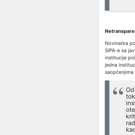
Netransparen
Novinarka po
SIPA-e sa ja
institucije p
jedna institu
saopćenjima z
Od 
tok
ins
ote
kri
rad
kao