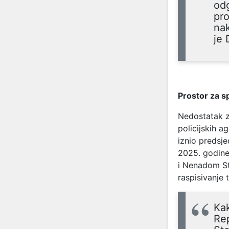
odg
pr
nak
je
Prostor za s
Nedostatak zv
policijskih ag
iznio predsje
2025. godine
i Nenadom St
raspisivanje 
Ka
Rep