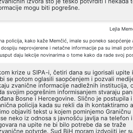
vaničnih izvora što je teško potvrditi i nekada 
ormacije mogu biti pogrešne.
Lejla Memč
čna policija, kako kaže Memčić, imale su poneko saopćenje 
 dospiju neprovjerene i netačne informacije pa su imali pot
“usput daju lekcije novinarima o tome kako da rade svoj po
om krize u SIPA-i, četiri dana su igorisali upite 
bi se potom oglasili saopćenjem i pozvali medij
aju zvanične informacije nadležnih institucija, 
da svojim pogrešnim informisanjem stvaraju pan
đana Bosne i Hercegovine. Slično je postupila i
nična policija kada su rekli da ih kontaktiramo 
imo objaviti tekst u kojem pominjemo Graničnu p
se neko iz odnosa s javnošću javlja na telefon i
ovara na upite ne bi bilo potrebe da se traže
vanične potvrde. Sud BiH moram izdvojiti jer su