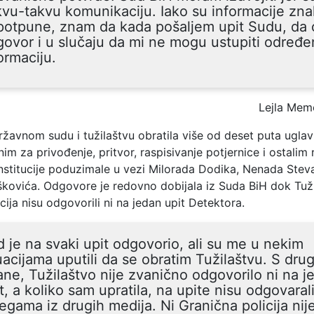
vu-takvu komunikaciju. Iako su informacije znal
otpune, znam da kada pošaljem upit Sudu, da ć
ovor i u slučaju da mi ne mogu ustupiti određ
ormaciju.
Lejla Memč
ržavnom sudu i tužilaštvu obratila više od deset puta ugla
im za privođenje, pritvor, raspisivanje potjernice i ostalim
institucije poduzimale u vezi Milorada Dodika, Nenada Steva
kovića. Odgovore je redovno dobijala iz Suda BiH dok Tuži
cija nisu odgovorili ni na jedan upit Detektora.
 je na svaki upit odgovorio, ali su me u nekim
uacijama uputili da se obratim Tužilaštvu. S dru
ane, Tužilaštvo nije zvanično odgovorilo ni na j
t, a koliko sam upratila, na upite nisu odgovarali
egama iz drugih medija.
Ni Granična policija nij