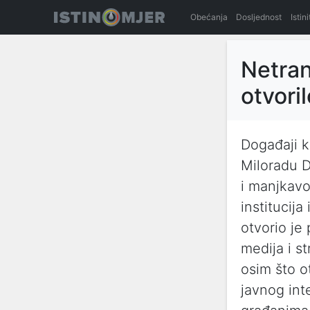
Obećanja
Dosljednost
Istin
Netran
otvori
Događaji k
Miloradu 
i manjkavo
institucija
otvorio je
medija i st
osim što o
javnog int