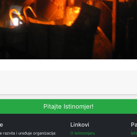
Pitajte Istinomjer!
ne
Linkovi
Pa
e razvila i uređuje organizacija:
O Istinomjeru
Ist