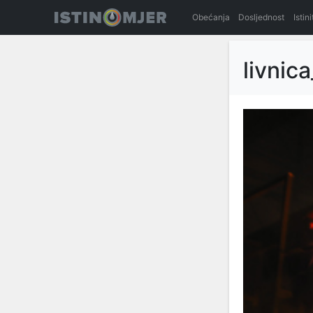
Obećanja
Dosljednost
Istin
livnic