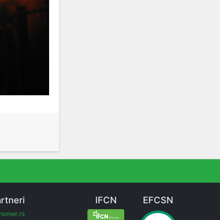
rtneri
IFCN
EFCSN
inomer.rs