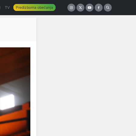
z
TV
Predizborna obećanja