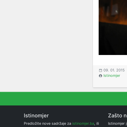
09. 01. 2015
Istinomjer
Istinomjer
Zašto 
Predložite nove sadržaje za
istinomjer.ba
, ili
Istinomjer j