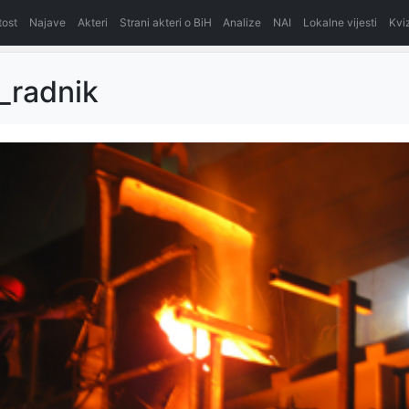
itost
Najave
Akteri
Strani akteri o BiH
Analize
NAI
Lokalne vijesti
Kvi
a_radnik