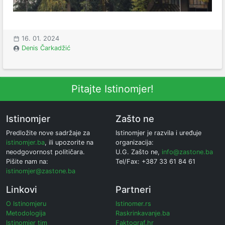
16. 01. 2024
Denis Čarkadžić
Pitajte Istinomjer!
Istinomjer
Zašto ne
Predložite nove sadržaje za
Istinomjer je razvila i uređuje
istinomjer.ba
, ili upozorite na
organizacija:
neodgovornost političara.
U.G. Zašto ne,
info@zastone.ba
Pišite nam na:
Tel/Fax: +387 33 61 84 61
istinomjer@zastone.ba
Linkovi
Partneri
O Istinomjeru
Istinomer.rs
Metodologija
Raskrinkavanje.ba
Istinomjer tim
Faktograf.hr