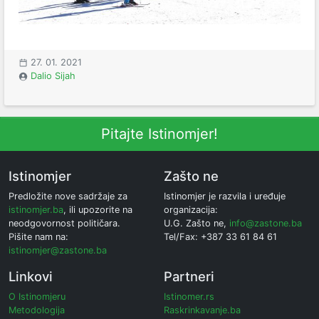
27. 01. 2021
Dalio Sijah
Pitajte Istinomjer!
Istinomjer
Zašto ne
Predložite nove sadržaje za
Istinomjer je razvila i uređuje
istinomjer.ba
, ili upozorite na
organizacija:
neodgovornost političara.
U.G. Zašto ne,
info@zastone.ba
Pišite nam na:
Tel/Fax: +387 33 61 84 61
istinomjer@zastone.ba
Linkovi
Partneri
O Istinomjeru
Istinomer.rs
Metodologija
Raskrinkavanje.ba