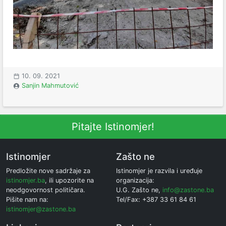
10. 09. 2021
Sanjin Mahmutović
Pitajte Istinomjer!
Istinomjer
Zašto ne
Predložite nove sadržaje za
Istinomjer je razvila i uređuje
istinomjer.ba
, ili upozorite na
organizacija:
neodgovornost političara.
U.G. Zašto ne,
info@zastone.ba
Pišite nam na:
Tel/Fax: +387 33 61 84 61
istinomjer@zastone.ba