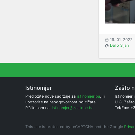
19. 01. 2022
Dalio Sijah
Istinomjer
Zašto 
Predložite nove sadržaje za
istinomjer.ba
, ili
Istinomjer j
upozorite na neodgovornost političara.
U.G. Zašto
Pišite nam na:
istinomjer@zastone.ba
Tel/Fax: +
This site is protected by reCAPTCHA and the Google
Privac