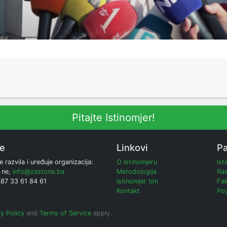
Pitajte Istinomjer!
ne
Linkovi
Pa
e razvila i uređuje organizacija:
O Istinomjeru
Ist
 ne,
info@zastone.ba
Metodologija
Ras
387 33 61 84 61
Istinomjer tim
Fak
Kontakt
Poy
y Policy
and
Terms of Service
apply.