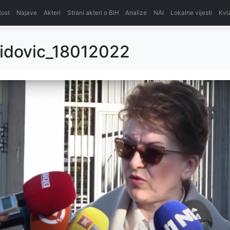
itost
Najave
Akteri
Strani akteri o BiH
Analize
NAI
Lokalne vijesti
Kvi
Vidovic_18012022