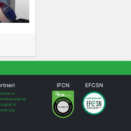
rtneri
IFCN
EFCSN
inomer.rs
krinkavanje.ba
tograf.hr
nter.org