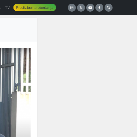
z
TV
Predizborna obećanja