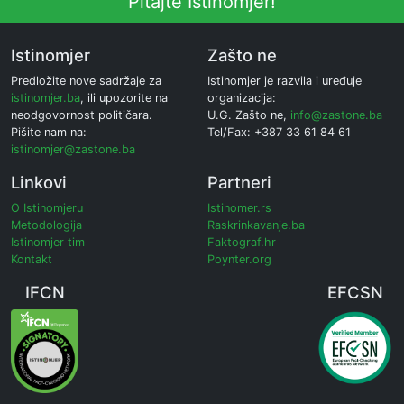
Pitajte Istinomjer!
Istinomjer
Zašto ne
Predložite nove sadržaje za
Istinomjer je razvila i uređuje
istinomjer.ba
, ili upozorite na
organizacija:
neodgovornost političara.
U.G. Zašto ne,
info@zastone.ba
Pišite nam na:
Tel/Fax: +387 33 61 84 61
istinomjer@zastone.ba
Linkovi
Partneri
O Istinomjeru
Istinomer.rs
Metodologija
Raskrinkavanje.ba
Istinomjer tim
Faktograf.hr
Kontakt
Poynter.org
IFCN
EFCSN