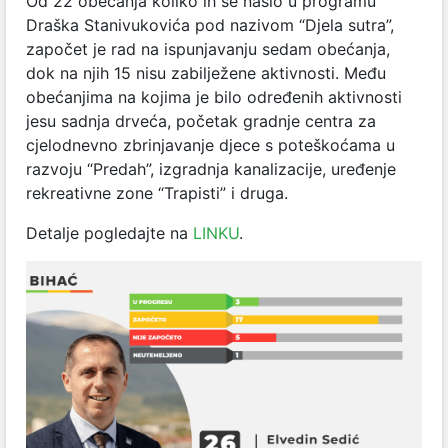
Od 22 obećanja koliko ih se našlo u programu
Draška Stanivukovića pod nazivom “Djela sutra”,
započet je rad na ispunjavanju sedam obećanja,
dok na njih 15 nisu zabilježene aktivnosti. Među
obećanjima na kojima je bilo određenih aktivnosti
jesu sadnja drveća, početak gradnje centra za
cjelodnevno zbrinjavanje djece s poteškoćama u
razvoju “Predah”, izgradnja kanalizacije, uređenje
rekreativne zone “Trapisti” i druga.
Detalje pogledajte na
LINKU
.