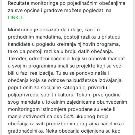
Rezultate monitoringa po pojedinačnim obećanjima
za sve općine i gradove možete pogledati na
LINKU
.
Monitoring je pokazao da i dalje, kao i u
prethodnim mandatima, postoji razlika u pristupu
kandidata u pogledu kreiranja njihovih programa,
tako da postoji razlika u broju datih obećanja.
Također, određeni načelnici koji su obnovili mandat
u svojim programima imali su projekte koji su već
bili u fazi realizacije. Tu su se ponovo našla i
obećanja koja se odnose na budžetska izdvajanja,
poput onih za socijalne kategorije, privredu i
poljoprivredu, sport i kulturu. Tokom prve godine
svog mandata u lokalnim zajednicama obuhvaćenim
monitoringom Istinomjera provođene su veće ili
manje aktivnosti na oko 54% ukupnog broja
obećanja iz svih predizbornih programa načelnika i
gradonačelnika. Neka obećanja ocijenjena su kao