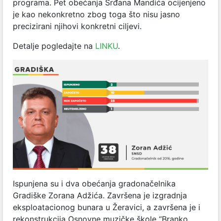
programa. Pet obećanja Srđana Mandića ocijenjeno
je kao nekonkretno zbog toga što nisu jasno
precizirani njihovi konkretni ciljevi.
Detalje pogledajte na
LINKU
.
Ispunjena su i dva obećanja gradonačelnika
Gradiške Zorana Adžića. Završena je izgradnja
eksploatacionog bunara u Žeravici, a završena je i
rekonstrukcija Osnovne muzičke škole “Branko