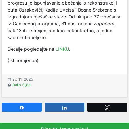
progresu je ispunjavanje obećanja o rekonstrukciji
puta Ozrakovići, Kadije Uvejsa i Bosne Srebrene s
izgradnjom pješačke staze. Od ukupno 77 obećanja
iz Ganićevog programa, 31 nosi ocjenu
započeto
,
čak 13 ih je ocijenjeno kao nekonkretno, a jedno
kao neutemeljeno.
Detalje pogledajte na
LINKU
.
(Istinomjer.ba)
27. 11. 2025
Dalio Sijah
Share
Share
Tweet