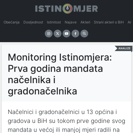
Obećanja
Dosljednost
Istinitost
Najave
Akteri
Strani akteri o BiH
An
ANALIZE
Monitoring Istinomjera:
Prva godina mandata
načelnika i
gradonačelnika
Načelnici i gradonačelnici u 13 općina i
gradova u BiH su tokom prve godine svog
mandata u većoj ili manjoj mjeri radili na