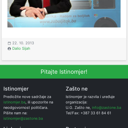
22. 10. 2013
Dalio Sijah
Pitajte Istinomjer!
Istinomjer
Zašto ne
Predložite nove sadržaje za
Istinomjer je razvila i uređuje
istinomjer.ba
, ili upozorite na
organizacija:
neodgovornost političara.
U.G. Zašto ne,
info@zastone.ba
Pišite nam na:
Tel/Fax: +387 33 61 84 61
istinomjer@zastone.ba