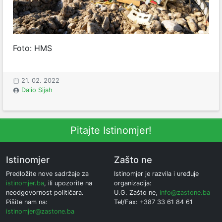
Foto: HMS
21. 02. 2022
Dalio Sijah
Pitajte Istinomjer!
Istinomjer
Zašto ne
Predložite nove sadržaje za
Istinomjer je razvila i uređuje
istinomjer.ba
, ili upozorite na
organizacija:
neodgovornost političara.
U.G. Zašto ne,
info@zastone.ba
Pišite nam na:
Tel/Fax: +387 33 61 84 61
istinomjer@zastone.ba