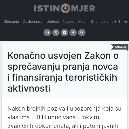
Obećanja
Dosljednost
Istinitost
Najave
Akteri
Strani akteri o BiH
An
ANALIZE
Konačno usvojen Zakon o
sprečavanju pranja novca
i finansiranja terorističkih
aktivnosti
Nakon brojnih poziva i upozorenja koja su
vlastima u BiH upućivana u okviru
zvaničnih dokumenata, ali i putem javnih