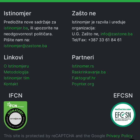
Istinomjer
Zašto ne
Predložite nove sadržaje za
Istinomjer je razvila i uređuje
istinomjer.ba
, ili upozorite na
organizacija:
neodgovornost političara.
U.G. Zašto ne,
info@zastone.ba
Pišite nam na:
Tel/Fax: +387 33 61 84 61
istinomjer@zastone.ba
Linkovi
Partneri
O Istinomjeru
Istinomer.rs
Metodologija
Raskrinkavanje.ba
Istinomjer tim
Faktograf.hr
Kontakt
Poynter.org
IFCN
EFCSN
This site is protected by reCAPTCHA and the Google
Privacy Policy