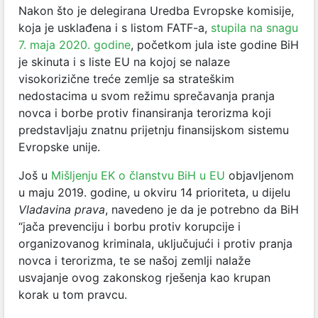
Nakon što je delegirana Uredba Evropske komisije,
koja je usklađena i s listom FATF-a,
stupila na snagu
7. maja 2020. godine
, početkom jula iste godine BiH
je skinuta i s liste EU na kojoj se nalaze
visokorizične treće zemlje sa strateškim
nedostacima u svom režimu sprečavanja pranja
novca i borbe protiv finansiranja terorizma koji
predstavljaju znatnu prijetnju finansijskom sistemu
Evropske unije.
Još u
Mišljenju EK o članstvu BiH u EU
objavljenom
u maju 2019. godine, u okviru 14 prioriteta, u dijelu
Vladavina prava
, navedeno je da je potrebno da BiH
“jača prevenciju i borbu protiv korupcije i
organizovanog kriminala, uključujući i protiv pranja
novca i terorizma, te se našoj zemlji nalaže
usvajanje ovog zakonskog rješenja kao krupan
korak u tom pravcu.