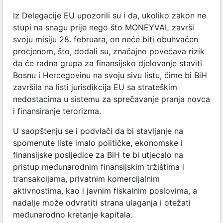
Iz Delegacije EU upozorili su i da, ukoliko zakon ne
stupi na snagu prije nego što MONEYVAL završi
svoju misiju 28. februara, on neće biti obuhvaćen
procjenom, što, dodali su, značajno povećava rizik
da će radna grupa za finansijsko djelovanje staviti
Bosnu i Hercegovinu na svoju sivu listu, čime bi BiH
završila na listi jurisdikcija EU sa strateškim
nedostacima u sistemu za sprečavanje pranja novca
i finansiranje terorizma.
U saopštenju se i podvlači da bi stavljanje na
spomenute liste imalo političke, ekonomske i
finansijske posljedice za BiH te bi utjecalo na
pristup međunarodnim finansijskim tržištima i
transakcijama, privatnim komercijalnim
aktivnostima, kao i javnim fiskalnim poslovima, a
nadalje može odvratiti strana ulaganja i otežati
međunarodno kretanje kapitala.