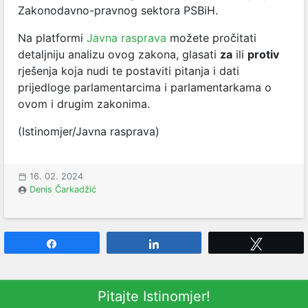
Zakonodavno-pravnog sektora PSBiH.
Na platformi
Javna rasprava
možete pročitati
detaljniju analizu ovog zakona, glasati
za
ili
protiv
rješenja koja nudi te postaviti pitanja i dati
prijedloge parlamentarcima i parlamentarkama o
ovom i drugim zakonima.
(Istinomjer/Javna rasprava)
16. 02. 2024
Denis Čarkadžić
Share
Share
Tweet
Pitajte Istinomjer!