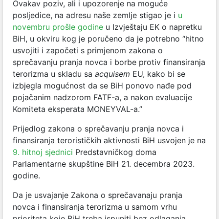
Ovakav poziv, ali i upozorenje na moguće
posljedice, na adresu naše zemlje stigao je i
u
novembru prošle godine
u Izvještaju EK o napretku
BiH, u okviru kog je poručeno da je potrebno “hitno
usvojiti i započeti s primjenom zakona o
sprečavanju pranja novca i borbe protiv finansiranja
terorizma u skladu sa
acquisem
EU, kako bi se
izbjegla mogućnost da se BiH ponovo nađe pod
pojačanim nadzorom FATF-a, a nakon evaluacije
Komiteta eksperata MONEYVAL-a.”
Prijedlog zakona o sprečavanju pranja novca i
finansiranja terorističkih aktivnosti BiH usvojen je na
9. hitnoj sjednici
Predstavničkog doma
Parlamentarne skupštine BiH 21. decembra 2023.
godine.
Da je usvajanje Zakona o sprečavanaju pranja
novca i finansiranja terorizma u samom vrhu
prioriteta koje BiH treba ispuniti bez odlaganja,