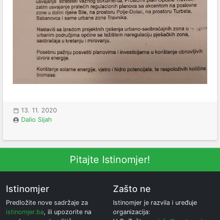
13. 11. 2020
Dalio Sijah
Pitajte Istinomjer!
Istinomjer
Zašto ne
Predložite nove sadržaje za
Istinomjer je razvila i uređuje
istinomjer.ba
, ili upozorite na
organizacija: