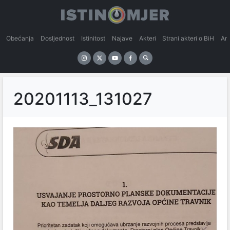
Obećanja
Dosljednost
Istinitost
Najave
Akteri
Strani akteri o BiH
An
20201113_131027