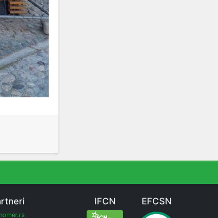
rtneri
IFCN
EFCSN
inomer.rs