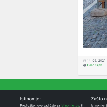
14. 09. 2021
Dalio Sijah
Istinomjer
Zašto 
Predložite nove sadržaje za
istinomjer.ba
, ili
Istinomjer j