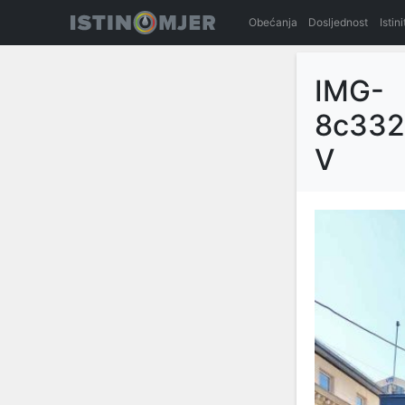
Obećanja
Dosljednost
Istin
IMG-
8c332
V