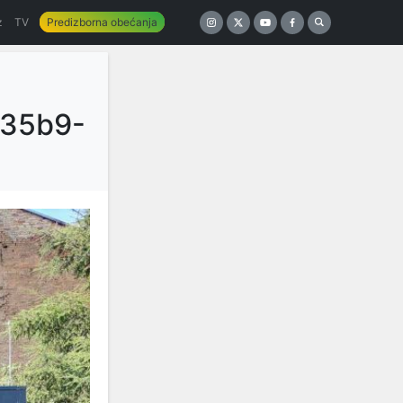
z
TV
Predizborna obećanja
35b9-