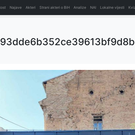
itost
Najave
Akteri
Strani akteri o BiH
Analize
NAI
Lokalne vijesti
Kvi
93dde6b352ce39613bf9d8b