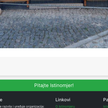
Pitajte Istinomjer!
ne
Linkovi
Pa
e razvila i uređuje organizacija:
O Istinomjeru
Ist