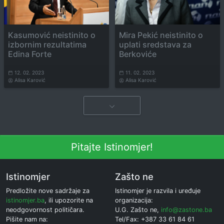
Kasumović neistinito o
Mira Pekić neistinito o
izbornim rezultatima
uplati sredstava za
Edina Forte
Berkoviće
12. 02. 2023
11. 02. 2023
Alisa Karović
Alisa Karović
Pitajte Istinomjer!
Istinomjer
Zašto ne
Predložite nove sadržaje za
Istinomjer je razvila i uređuje
istinomjer.ba
, ili upozorite na
organizacija:
neodgovornost političara.
U.G. Zašto ne,
info@zastone.ba
Pišite nam na:
Tel/Fax: +387 33 61 84 61