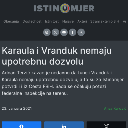
Obećanja
Dosljednost
Istinitost
Najave
Akteri
Strani akteri o BiH
An
Karaula i Vranduk nemaju
upotrebnu dozvolu
Adnan Terzić kazao je nedavno da tuneli Vranduk i
Karaula nemaju upotrebnu dozvolu, a to su za Istinomjer
potvrdili i iz Cesta FBiH. Sada se očekuju potezi
federalne inspekcije na terenu.
23. Januara 2021.
Alisa Karović
Share
Share
Tweet