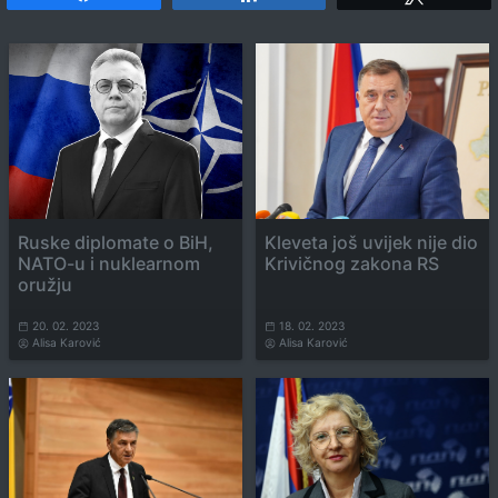
Ruske diplomate o BiH,
Kleveta još uvijek nije dio
NATO-u i nuklearnom
Krivičnog zakona RS
oružju
20. 02. 2023
18. 02. 2023
Alisa Karović
Alisa Karović