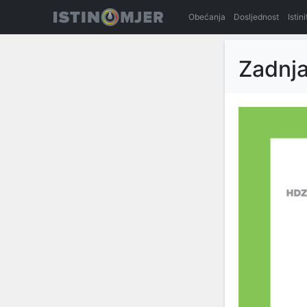
Obećanja
Dosljednost
Istin
Zadnj