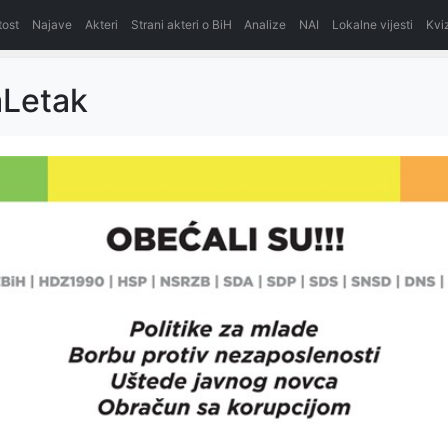
itost
Najave
Akteri
Strani akteri o BiH
Analize
NAI
Lokalne vijesti
Kvi
aLetak