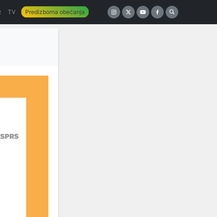
z
TV
Predizborna obećanja