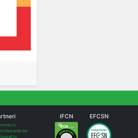
rtneri
IFCN
EFCSN
inomer.rs
krinkavanje.ba
tograf.hr