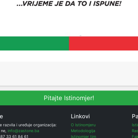
Pitajte Istinomjer!
ne
Linkovi
Pa
e razvila i uređuje organizacija:
O Istinomjeru
Ist
 ne,
info@zastone.ba
Metodologija
Ras
387 33 61 84 61
Istinomjer tim
Fak