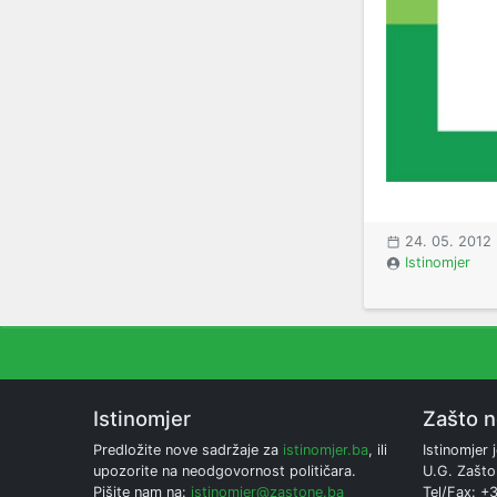
24. 05. 2012
Istinomjer
Istinomjer
Zašto 
Predložite nove sadržaje za
istinomjer.ba
, ili
Istinomjer j
upozorite na neodgovornost političara.
U.G. Zašto
Pišite nam na:
istinomjer@zastone.ba
Tel/Fax: +