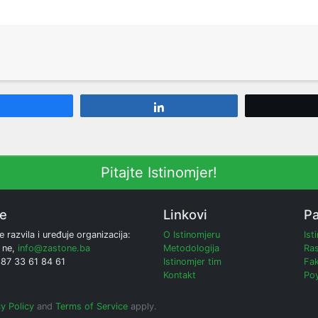
Share
Share
Pitajte Istinomjer!
ne
Linkovi
Pa
e razvila i uređuje organizacija:
O Istinomjeru
Ist
 ne,
info@zastone.ba
Metodologija
Ras
387 33 61 84 61
Istinomjer tim
Fak
Kontakt
Poy
y Policy
and
Terms of Service
apply.