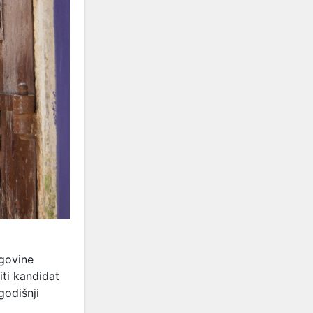
govine
ti kandidat
godišnji