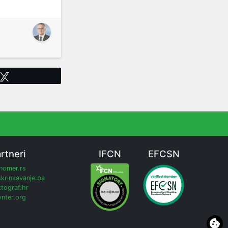
Tweet
rtneri
IFCN
EFCSN
inomer.rs
krinkavanje.ba
tograf.hr
nter.org