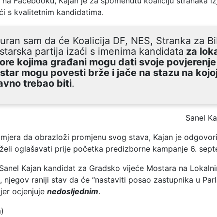
i na Facebooku, Kajan je za spomenutu koaliciju stranaka iz
ći s kvalitetnim kandidatima.
uran sam da će Koalicija DF, NES, Stranka za Bi
tarska partija izaći s imenima kandidata
za lok
ore kojima građani mogu dati svoje povjerenje i
tar mogu povesti brže i jače na stazu na kojoj
vno trebao biti
.
Sanel Ka
nomjera da obrazloži promjenu svog stava, Kajan je odgovor
 želi oglašavati prije početka predizborne kampanje 6. sep
 Sanel Kajan kandidat za Gradsko vijeće Mostara na Lokaln
 njegov raniji stav da će “nastaviti posao zastupnika u Pa
jer ocjenjuje
nedosljednim
.
a)