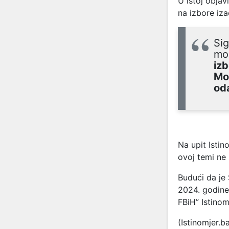
U istoj objav
na izbore iza
Sig
mos
izb
Mos
oda
Na upit Isti
ovoj temi ne
Budući da je
2024. godine,
FBiH” Istinom
(Istinomjer.b