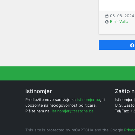
06. 08. 2024
Emir Velić
Istinomjer
Zašto 
Predložite nove sadržaje za
istinomjer.ba
, ili
Istinomjer j
upozorite na neodgovornost političara.
U.G. Zašto
Pišite nam na:
istinomjer@zastone.ba
Tel/Fax: +
This site is protected by reCAPTCHA and the Google
Privac