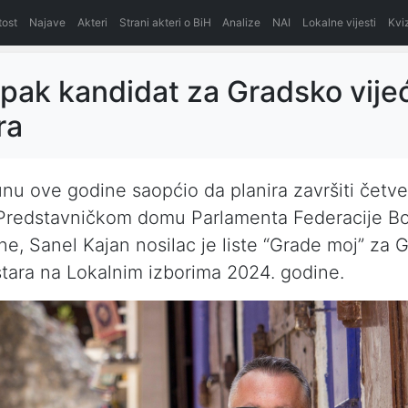
itost
Najave
Akteri
Strani akteri o BiH
Analize
NAI
Lokalne vijesti
Kvi
ipak kandidat za Gradsko vije
ra
junu ove godine saopćio da planira završiti četve
Predstavničkom domu Parlamenta Federacije Bo
e, Sanel Kajan nosilac je liste “Grade moj” za 
tara na Lokalnim izborima 2024. godine.