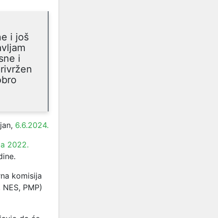
e i još
avljam
sne i
rivržen
obro
jan,
6.6.2024.
a 2022.
dine.
rna komisija
H, NES, PMP)