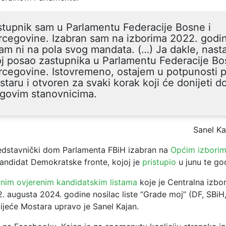
tupnik sam u Parlamentu Federacije Bosne i
cegovine. Izabran sam na izborima 2022. godin
am ni na pola svog mandata. (…) Ja dakle, nast
j posao zastupnika u Parlamentu Federacije Bo
cegovine. Istovremeno, ostajem u potpunosti p
taru i otvoren za svaki korak koji će donijeti d
egovim stanovnicima.
Sanel Ka
redstavnički dom Parlamenta FBiH izabran na
Općim izborim
andidat Demokratske fronte, kojoj je
pristupio
u junu te go
rnim ovjerenim kandidatskim listama
koje je Centralna izbo
2. augusta 2024. godine nosilac liste “Grade moj” (DF, SBi
ijeće Mostara upravo je Sanel Kajan.