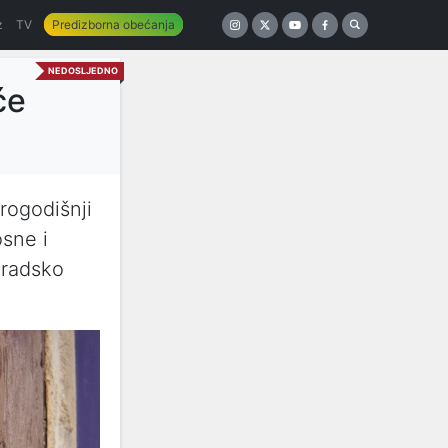
z
TV
Predizborna obećanja
NEDOSLJEDNO
će
rogodišnji
sne i
Gradsko