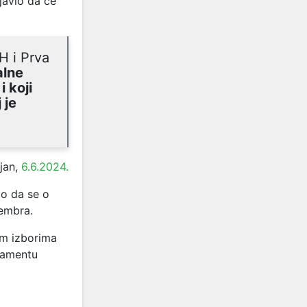
javio da će
H i Prva
alne
 koji
 je
jan,
6.6.2024.
io da se o
tembra.
im izborima
rlamentu