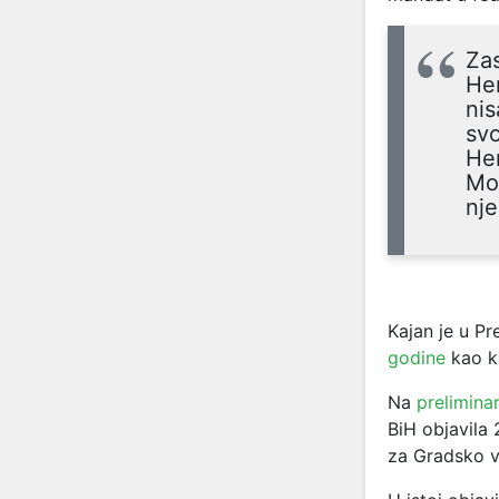
Zas
Her
nis
svo
Her
Mos
nj
Kajan je u P
godine
kao k
Na
prelimina
BiH objavila 
za Gradsko v