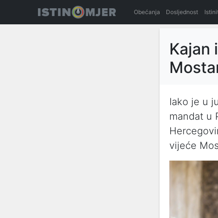
Obećanja
Dosljednost
Istin
Kajan 
Mosta
Iako je u 
mandat u 
Hercegovin
vijeće Mos