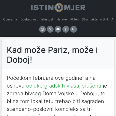
Obećanja
Dosljednost
Istinitost
Najave
Akteri
Strani akteri o BiH
An
Kad može Pariz, može i
Doboj!
Početkom februara ove godine, a na
osnovu
odluke gradskih vlasti
,
srušena
je
zgrada bivšeg Doma Vojske u Doboju, te
bi na tom lokalitetu trebao biti sagrađen
stambeno-poslovni kompleks sa tri