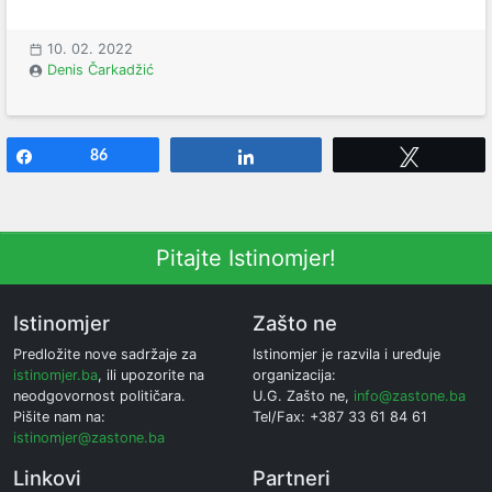
10. 02. 2022
Denis Čarkadžić
Share
86
Share
Tweet
Pitajte Istinomjer!
Istinomjer
Zašto ne
Predložite nove sadržaje za
Istinomjer je razvila i uređuje
istinomjer.ba
, ili upozorite na
organizacija:
neodgovornost političara.
U.G. Zašto ne,
info@zastone.ba
Pišite nam na:
Tel/Fax: +387 33 61 84 61
istinomjer@zastone.ba
Linkovi
Partneri