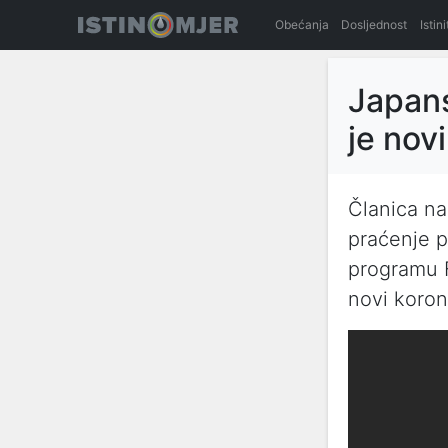
Obećanja
Dosljednost
Istin
Japans
je nov
Članica na
praćenje p
programu Fa
novi koron