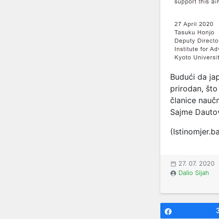
Budući da jap
prirodan, što
članice nauč
Sajme Dautov
(Istinomjer.b
27. 07. 2020
Dalio Sijah
Share