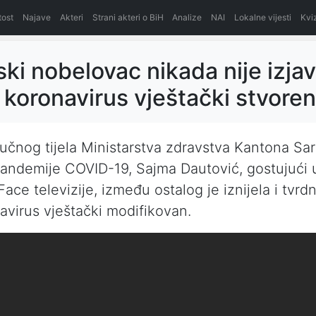
itost
Najave
Akteri
Strani akteri o BiH
Analize
NAI
Lokalne vijesti
Kvi
ki nobelovac nikada nije izjav
i koronavirus vještački stvoren
učnog tijela Ministarstva zdravstva Kantona Sa
andemije COVID-19, Sajma Dautović, gostujući 
ce televizije, između ostalog je iznijela i tvrdn
avirus vještački modifikovan.