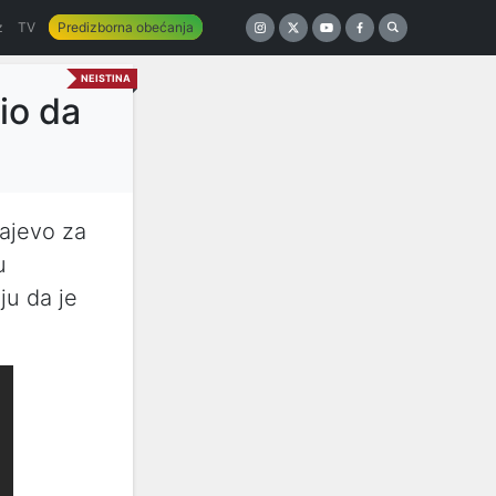
z
TV
Predizborna obećanja
NEISTINA
io da
rajevo za
u
ju da je