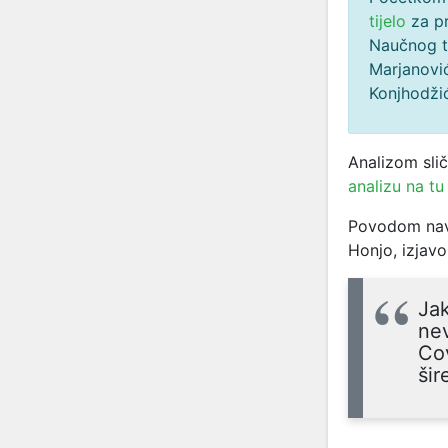
tijelo
za pr
Naučnog ti
Marjanović
Konjhodži
Analizom sličn
analizu na tu
Povodom navo
Honjo, izjav
Jak
nev
Cov
šir