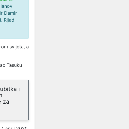
Članovi
 dr Damir
. Rijad
irom svijeta, a
vac Tasuku
ubitka i
m
e za
7. april 2020.