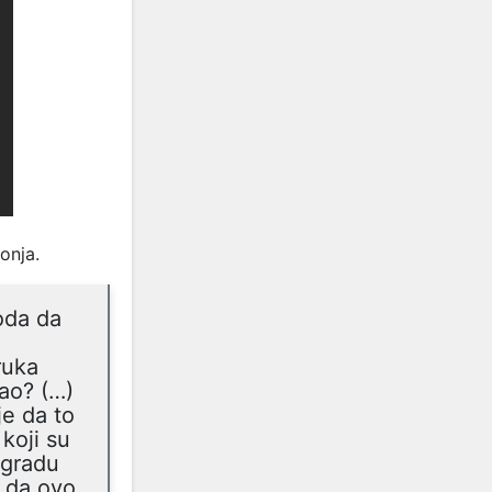
onja.
oda da
ruka
ao? (…)
je da to
koji su
agradu
o da ovo