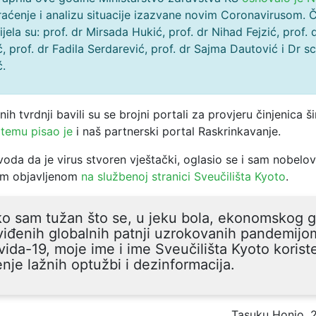
aćenje i analizu situacije izazvane novim Coronavirusom. 
jela su: prof. dr Mirsada Hukić, prof. dr Nihad Fejzić, prof.
, prof. dr Fadila Serdarević, prof. dr Sajma Dautović i Dr sci
ć.
ih tvrdnji bavili su se brojni portali za provjeru činjenica š
 temu pisao je
i naš partnerski portal Raskrinkavanje.
da da je virus stvoren vještački, oglasio se i sam nobelo
om objavljenom
na službenoj stranici Sveučilišta Kyoto
.
o sam tužan što se, u jeku bola, ekonomskog g
iđenih globalnih patnji uzrokovanih pandemijo
ida-19, moje ime i ime Sveučilišta Kyoto korist
enje lažnih optužbi i dezinformacija.
Tasuku Honjo, 2