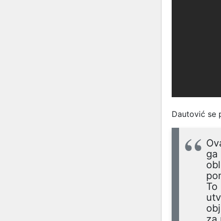
Dautović se 
Ova
ga 
obl
pom
To 
utv
obj
za 