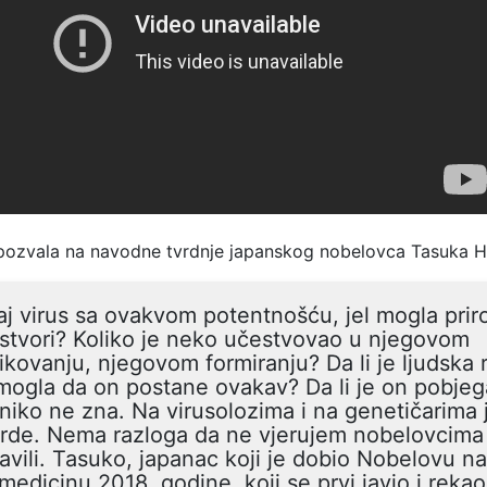
pozvala na navodne tvrdnje japanskog nobelovca Tasuka H
j virus sa ovakvom potentnošću, jel mogla prir
stvori? Koliko je neko učestvovao u njegovom
ikovanju, njegovom formiranju? Da li je ljudska 
ogla da on postane ovakav? Da li je on pobjeg
niko ne zna. Na virusolozima i na genetičarima 
rde. Nema razloga da ne vjerujem nobelovcima 
avili. Tasuko, japanac koji je dobio Nobelovu n
medicinu 2018. godine, koji se prvi javio i reka