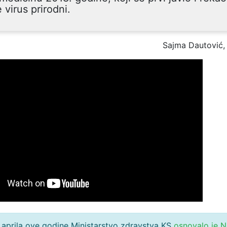
e virus prirodni.
Sajma Dautović,
aprila ove godine Ministarstvo zdravstva KS
osnovalo je 