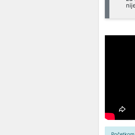
nij
Početkom 