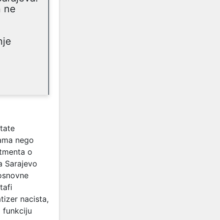
n ne
nje
tate
jama nego
rtmenta o
a Sarajevo
 osnovne
tafi
tizer nacista,
 funkciju