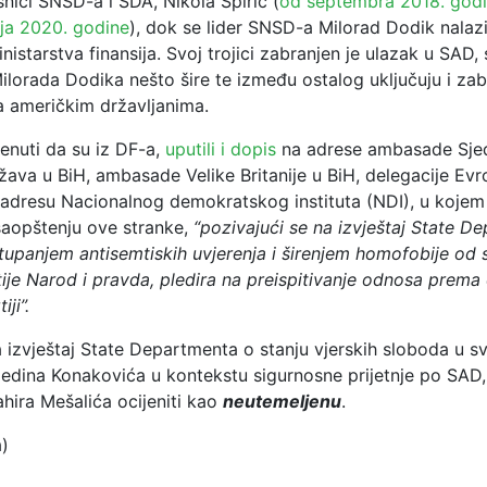
nici SNSD-a i SDA, Nikola Špirić (
od septembra 2018. god
ja 2020. godine
), dok se lider SNSD-a Milorad Dodik nalaz
istarstva finansija. Svoj trojici zabranjen je ulazak u SAD, 
ilorada Dodika nešto šire te između ostalog uključuju i za
a američkim državljanima.
nuti da su iz DF-a,
uputili i dopis
na adrese ambasade Sjed
ava u BiH, ambasade Velike Britanije u BiH, delegacije Evr
a adresu Nacionalnog demokratskog instituta (NDI), u kojem
aopštenju ove stranke,
“pozivajući se na izvještaj State D
tupanjem antisemtiskih uvjerenja i širenjem homofobije od 
tije Narod i pravda, pledira na preispitivanje odnosa prema
iji”.
izvještaj State Departmenta o stanju vjerskih sloboda u sv
edina Konakovića u kontekstu sigurnosne prijetnje po SAD, 
hira Mešalića ocijeniti kao
neutemeljenu
.
a)