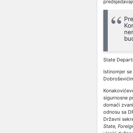
predsjedavaj
Pr
Kon
nem
bu
State Depar
Istinomjer s
Dobroševići
Konakovićevo
sigurnosne pr
domaći zvanič
odnosu sa DF
Državni sekr
State, Forei