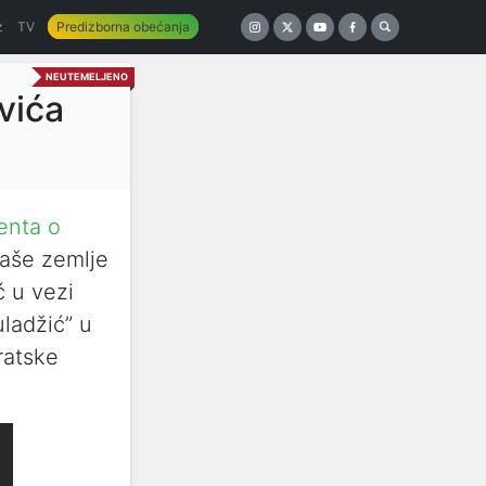
z
TV
Predizborna obećanja
NEUTEMELJENO
vića
enta o
aše zemlje
ć u vezi
ladžić” u
ratske