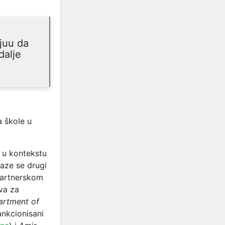
juu da
dalje
a škole u
 u kontekstu
laze se drugi
 partnerskom
va za
artment of
ankcionisani