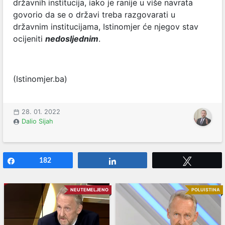
državnih institucija, iako je ranije u više navrata
govorio da se o državi treba razgovarati u
državnim institucijama, Istinomjer će njegov stav
ocijeniti
nedosljednim
.
(Istinomjer.ba)
28. 01. 2022
Dalio Sijah
Share
182
Share
Tweet
NEUTEMELJENO
POLUISTINA