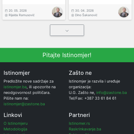
20. 05. 2026
30. 04. 2026
Rijalda Ramusović
Dino Šakanović
Pitajte Istinomjer!
Istinomjer
Zašto ne
Predložite nove sadržaje za
Istinomjer je razvila i uređuje
istinomjer.ba
, ili upozorite na
organizacija:
neodgovornost političara.
U.G. Zašto ne,
info@zastone.ba
Pišite nam na:
Tel/Fax: +387 33 61 84 61
istinomjer@zastone.ba
Linkovi
Partneri
O Istinomjeru
Istinomer.rs
Metodologija
Raskrinkavanje.ba