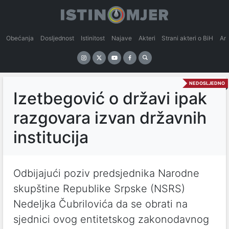
Obećanja
Dosljednost
Istinitost
Najave
Akteri
Strani akteri o BiH
An
NEDOSLJEDNO
Izetbegović o državi ipak
razgovara izvan državnih
institucija
Odbijajući poziv predsjednika Narodne
skupštine Republike Srpske (NSRS)
Nedeljka Čubrilovića da se obrati na
sjednici ovog entitetskog zakonodavnog