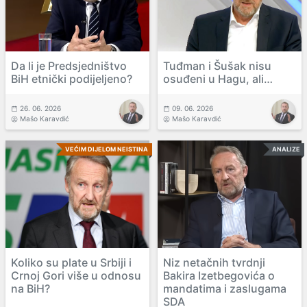
Da li je Predsjedništvo
Tuđman i Šušak nisu
BiH etnički podijeljeno?
osuđeni u Hagu, ali…
26. 06. 2026
09. 06. 2026
Mašo Karavdić
Mašo Karavdić
VEĆIM DIJELOM NEISTINA
ANALIZE
Koliko su plate u Srbiji i
Niz netačnih tvrdnji
Crnoj Gori više u odnosu
Bakira Izetbegovića o
na BiH?
mandatima i zaslugama
SDA