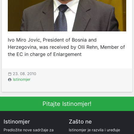
Ivo Miro Jovic, President of Bosnia and
Herzegovina, was received by Olli Rehn, Member of
the EC in charge of Enlargement
23. 08. 2010
Istinomjer
Pitajte Istinomjer!
Istinomjer
Zašto ne
Predložite nove sadržaje za
Istinomjer je razvila i uređuje