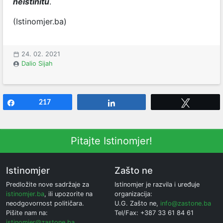
neistinitu
.
(Istinomjer.ba)
24. 02. 2021
Dalio Sijah
Share
217
Share
Tweet
Pitajte Istinomjer!
Istinomjer
Zašto ne
Predložite nove sadržaje za
Istinomjer je razvila i uređuje
istinomjer.ba
, ili upozorite na
organizacija:
neodgovornost političara.
U.G. Zašto ne,
info@zastone.ba
Pišite nam na:
Tel/Fax: +387 33 61 84 61
istinomjer@zastone.ba