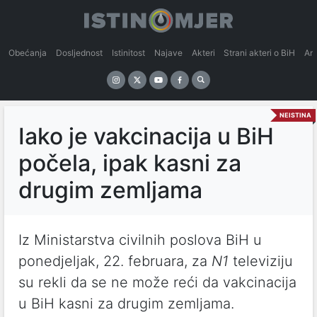
Obećanja
Dosljednost
Istinitost
Najave
Akteri
Strani akteri o BiH
An
NEISTINA
Iako je vakcinacija u BiH
počela, ipak kasni za
drugim zemljama
Iz Ministarstva civilnih poslova BiH u
ponedjeljak, 22. februara, za
N1
televiziju
su rekli da se ne može reći da vakcinacija
u BiH kasni za drugim zemljama.