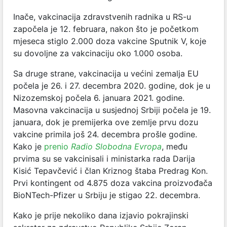
Inače, vakcinacija zdravstvenih radnika u RS-u
započela je 12. februara, nakon što je početkom
mjeseca stiglo 2.000 doza vakcine Sputnik V, koje
su dovoljne za vakcinaciju oko 1.000 osoba.
Sa druge strane, vakcinacija u većini zemalja EU
počela je 26. i 27. decembra 2020. godine, dok je u
Nizozemskoj počela 6. januara 2021. godine.
Masovna vakcinacija u susjednoj Srbiji počela je 19.
januara, dok je premijerka ove zemlje prvu dozu
vakcine primila još 24. decembra prošle godine.
Kako je
prenio
Radio Slobodna Evropa
, među
prvima su se vakcinisali i ministarka rada Darija
Kisić Tepavčević i član Kriznog štaba Predrag Kon.
Prvi kontingent od 4.875 doza vakcina proizvođača
BioNTech-Pfizer u Srbiju je stigao 22. decembra.
Kako je prije nekoliko dana izjavio pokrajinski