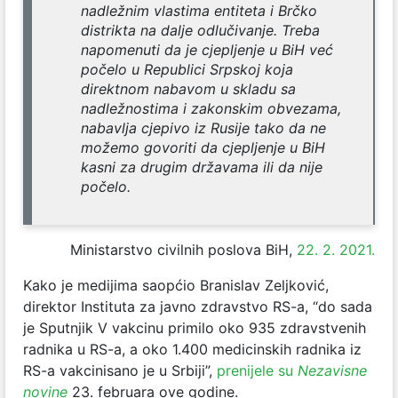
nadležnim vlastima entiteta i Brčko
distrikta na dalje odlučivanje. Treba
napomenuti da je cjepljenje u BiH već
počelo u Republici Srpskoj koja
direktnom nabavom u skladu sa
nadležnostima i zakonskim obvezama,
nabavlja cjepivo iz Rusije tako da ne
možemo govoriti da cjepljenje u BiH
kasni za drugim državama ili da nije
počelo.
Ministarstvo civilnih poslova BiH,
22. 2. 2021.
Kako je medijima saopćio Branislav Zeljković,
direktor Instituta za javno zdravstvo RS-a, “do sada
je Sputnjik V vakcinu primilo oko 935 zdravstvenih
radnika u RS-a, a oko 1.400 medicinskih radnika iz
RS-a vakcinisano je u Srbiji”,
prenijele su
Nezavisne
novine
23. februara ove godine.