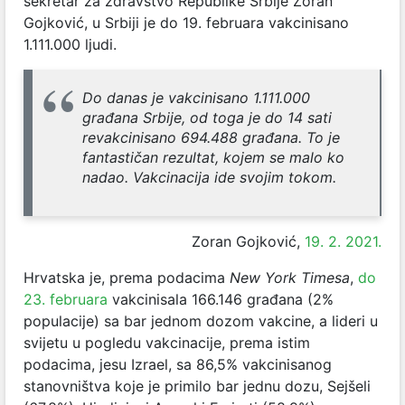
sekretar za zdravstvo Republike Srbije Zoran
Gojković, u Srbiji je do 19. februara vakcinisano
1.111.000 ljudi.
Do danas je vakcinisano 1.111.000
građana Srbije, od toga je do 14 sati
revakcinisano 694.488 građana. To je
fantastičan rezultat, kojem se malo ko
nadao. Vakcinacija ide svojim tokom.
Zoran Gojković,
19. 2. 2021.
Hrvatska je, prema podacima
New York Timesa
,
do
23. februara
vakcinisala 166.146 građana (2%
populacije) sa bar jednom dozom vakcine, a lideri u
svijetu u pogledu vakcinacije, prema istim
podacima, jesu Izrael, sa 86,5% vakcinisanog
stanovništva koje je primilo bar jednu dozu, Sejšeli